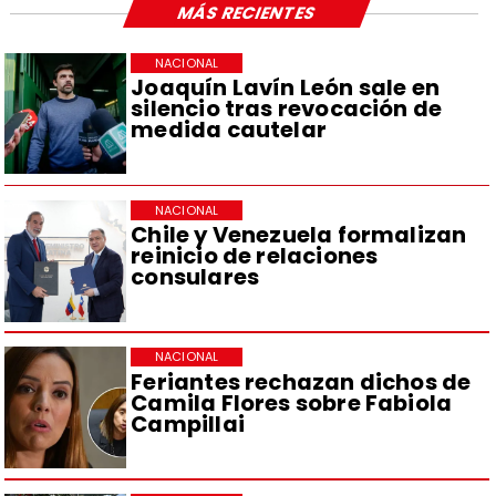
MÁS RECIENTES
NACIONAL
Joaquín Lavín León sale en
silencio tras revocación de
medida cautelar
NACIONAL
Chile y Venezuela formalizan
reinicio de relaciones
consulares
NACIONAL
Feriantes rechazan dichos de
Camila Flores sobre Fabiola
Campillai