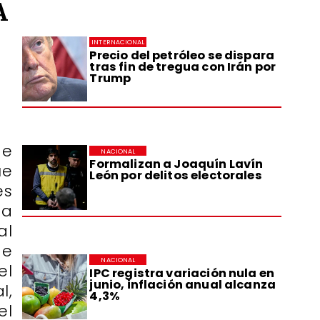
A
INTERNACIONAL
Precio del petróleo se dispara
tras fin de tregua con Irán por
Trump
de
NACIONAL
Formalizan a Joaquín Lavín
ue
León por delitos electorales
es
ta
al
de
NACIONAL
el
IPC registra variación nula en
junio, inflación anual alcanza
l,
4,3%
el