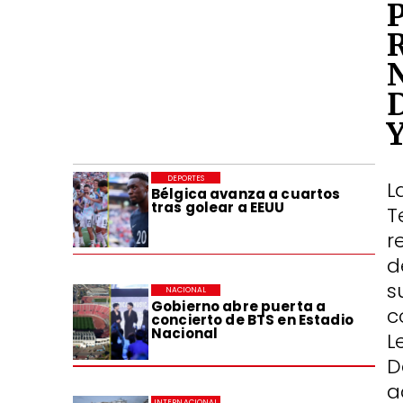
DEPORTES
L
Bélgica avanza a cuartos
tras golear a EEUU
T
r
d
s
NACIONAL
Gobierno abre puerta a
c
concierto de BTS en Estadio
Nacional
L
D
a
INTERNACIONAL