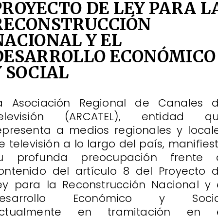
PROYECTO DE LEY PARA L
RECONSTRUCCIÓN
NACIONAL Y EL
DESARROLLO ECONÓMICO
Y SOCIAL
a Asociación Regional de Canales 
elevisión (ARCATEL), entidad q
epresenta a medios regionales y local
e televisión a lo largo del país, manifies
u profunda preocupación frente 
ontenido del artículo 8 del Proyecto 
ey para la Reconstrucción Nacional y 
esarrollo Económico y Socia
ctualmente en tramitación en 