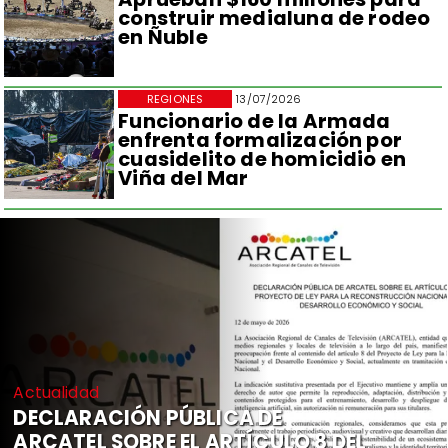
construir medialuna de rodeo
en Ñuble
REGIONES
13/07/2026
Funcionario de la Armada
enfrenta formalización por
cuasidelito de homicidio en
Viña del Mar
Actualidad
DECLARACIÓN PÚBLICA DE
ARCATEL SOBRE EL ARTÍCULO 8 DEL