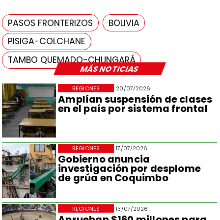
PASOS FRONTERIZOS
BOLIVIA
PISIGA-COLCHANE
TAMBO QUEMADO-CHUNGARÁ
MÁS NOTICIAS
REGIONES
20/07/2026
Amplían suspensión de clases
en el país por sistema frontal
REGIONES
17/07/2026
Gobierno anuncia
investigación por desplome
de grúa en Coquimbo
REGIONES
13/07/2026
Aprueban $160 millones para