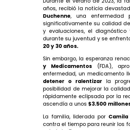
​Durante el verano de 2023, la fa
años, recibió la noticia devast
Duchenne
, una enfermedad 
significativamente su calidad d
y evaluaciones, el diagnóstico 
durante su juventud y se enfrenta
20 y 30 años.
​Sin embargo, la esperanza rena
y Medicamentos
(FDA), apro
enfermedad, un medicamento 
detener o ralentizar
la progr
posibilidad de mejorar la calida
rápidamente eclipsada por la re
ascendía a unos
$3.500 millones
​La familia, liderada por
Camila
contra el tiempo para reunir los