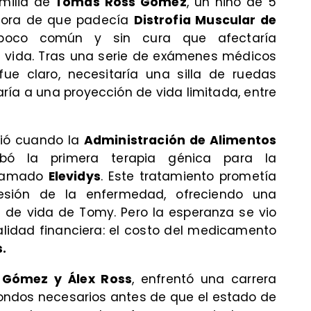
milia de
Tomas Ross Gómez
, un niño de 5
adora de que padecía
Distrofia Muscular de
poco común y sin cura que afectaría
e vida. Tras una serie de exámenes médicos
fue claro, necesitaría una silla de ruedas
ría a una proyección de vida limitada, entre
ció cuando la
Administración de Alimentos
bó la primera terapia génica para la
llamado
Elevidys
. Este tratamiento prometía
esión de la enfermedad, ofreciendo una
d de vida de Tomy. Pero la esperanza se vio
alidad financiera: el costo del medicamento
.
 Gómez y Álex Ross
, enfrentó una carrera
 fondos necesarios antes de que el estado de