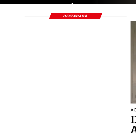
ECONÓMICO Y S
DESTACADA
AC