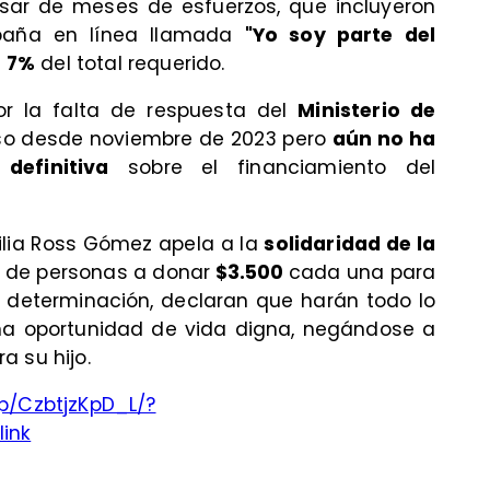
ar de meses de esfuerzos, que incluyeron
paña en línea llamada
"Yo soy parte del
l
7%
del total requerido.
or la falta de respuesta del
Ministerio de
aso desde noviembre de 2023 pero
aún no ha
 definitiva
sobre el financiamiento del
amilia Ross Gómez apela a la
solidaridad de la
ón de personas a donar
$3.500
cada una para
n determinación, declaran que harán todo lo
una oportunidad de vida digna, negándose a
a su hijo.
p/CzbtjzKpD_L/?
ink