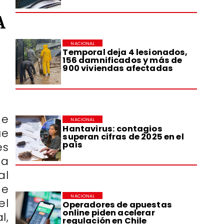
A
NACIONAL
Temporal deja 4 lesionados,
156 damnificados y más de
900 viviendas afectadas
de
NACIONAL
Hantavirus: contagios
ue
superan cifras de 2025 en el
país
es
ta
al
de
NACIONAL
el
Operadores de apuestas
online piden acelerar
l,
regulación en Chile