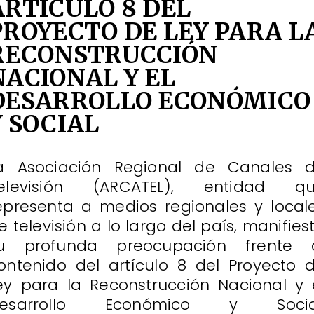
ARTÍCULO 8 DEL
PROYECTO DE LEY PARA L
RECONSTRUCCIÓN
NACIONAL Y EL
DESARROLLO ECONÓMICO
Y SOCIAL
a Asociación Regional de Canales 
elevisión (ARCATEL), entidad q
epresenta a medios regionales y local
e televisión a lo largo del país, manifies
u profunda preocupación frente 
ontenido del artículo 8 del Proyecto 
ey para la Reconstrucción Nacional y 
esarrollo Económico y Socia