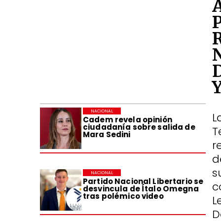
NACIONAL
L
Cadem revela opinión
ciudadanía sobre salida de
T
Mara Sedini
r
d
s
NACIONAL
Partido Nacional Libertario se
c
desvincula de Ítalo Omegna
tras polémico video
L
D