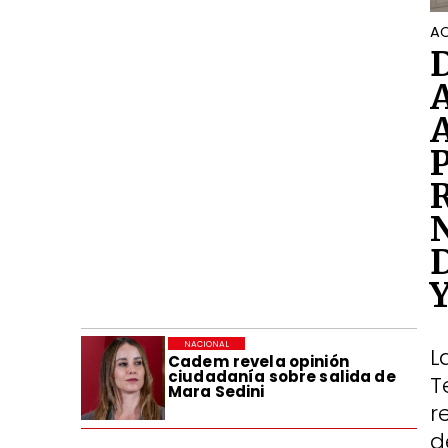
AC
NACIONAL
L
Cadem revela opinión
ciudadanía sobre salida de
T
Mara Sedini
r
d