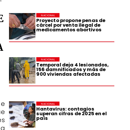
E
NACIONAL
Proyecto propone penas de
cárcel por venta ilegal de
medicamentos abortivos
A
NACIONAL
Temporal deja 4 lesionados,
156 damnificados y más de
900 viviendas afectadas
de
NACIONAL
Hantavirus: contagios
ue
superan cifras de 2025 en el
país
es
ta