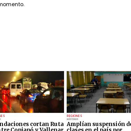
 momento.
NES
REGIONES
6
20/07/2026
ndaciones cortan Ruta
Amplían suspensión d
ntre Copiapó y Vallenar
clases en el país por