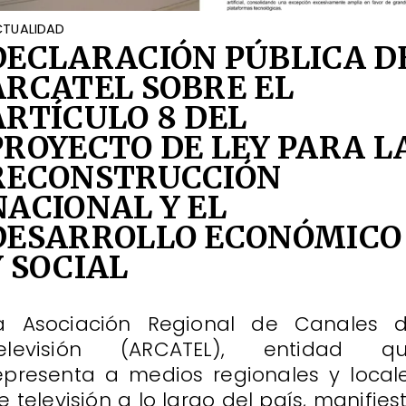
TUALIDAD
DECLARACIÓN PÚBLICA D
ARCATEL SOBRE EL
ARTÍCULO 8 DEL
PROYECTO DE LEY PARA L
RECONSTRUCCIÓN
NACIONAL Y EL
DESARROLLO ECONÓMICO
Y SOCIAL
a Asociación Regional de Canales 
elevisión (ARCATEL), entidad q
epresenta a medios regionales y local
e televisión a lo largo del país, manifies