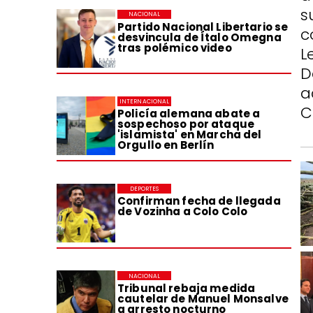
s
NACIONAL
Partido Nacional Libertario se
c
desvincula de Ítalo Omegna
tras polémico video
L
D
a
INTERNACIONAL
C
Policía alemana abate a
sospechoso por ataque
'islamista' en Marcha del
Orgullo en Berlín
DEPORTES
Confirman fecha de llegada
de Vozinha a Colo Colo
NACIONAL
Tribunal rebaja medida
cautelar de Manuel Monsalve
a arresto nocturno