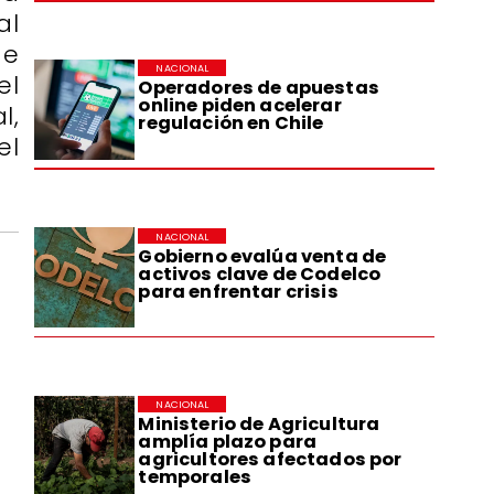
al
de
NACIONAL
el
Operadores de apuestas
online piden acelerar
l,
regulación en Chile
el
NACIONAL
Gobierno evalúa venta de
activos clave de Codelco
para enfrentar crisis
NACIONAL
Ministerio de Agricultura
amplía plazo para
agricultores afectados por
temporales