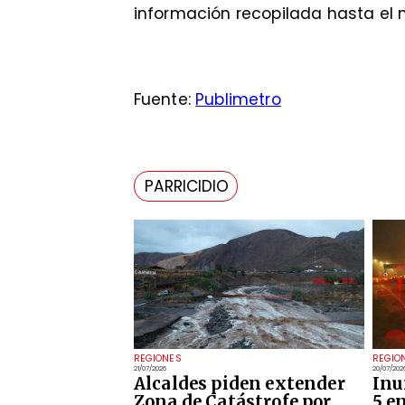
información recopilada hasta el
Fuente:
Publimetro
PARRICIDIO
REGIONES
REGIO
21/07/2026
20/07/202
Alcaldes piden extender
Inu
Zona de Catástrofe por
5 e