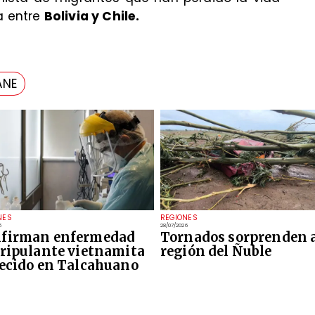
ra entre
Bolivia y Chile.
ANE
NES
REGIONES
6
28/07/2026
firman enfermedad
Tornados sorprenden a
tripulante vietnamita
región del Ñuble
lecido en Talcahuano