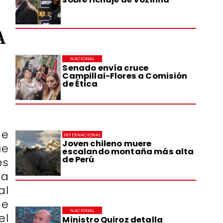
A
NACIONAL
Senado envía cruce
Campillai-Flores a Comisión
de Ética
de
INTERNACIONAL
Joven chileno muere
ue
escalando montaña más alta
de Perú
es
ta
al
de
NACIONAL
el
Ministro Quiroz detalla