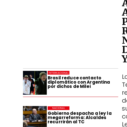
INTERNACIONAL
L
Brasil reduce contacto
diplomático con Argentina
T
por dichos de Milei
r
d
s
NACIONAL
Gobierno despacha a ley la
c
megarreforma: Alcaldes
recurrirán al TC
L