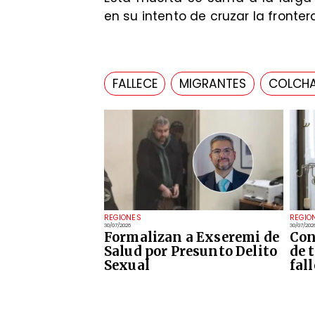
en su intento de cruzar la fronte
FALLECE
MIGRANTES
COLCH
REGIONES
REGIO
30/07/2026
30/07/202
Formalizan a Exseremi de
Con
Salud por Presunto Delito
de 
Sexual
fal