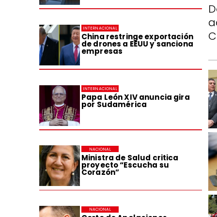
D
a
INTERNACIONAL
C
China restringe exportación
de drones a EEUU y sanciona
empresas
INTERNACIONAL
Papa León XIV anuncia gira
por Sudamérica
NACIONAL
Ministra de Salud critica
proyecto “Escucha su
Corazón”
NACIONAL