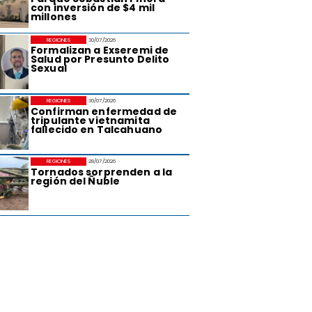
con inversión de $4 mil
millones
REGIONES
30/07/2026
Formalizan a Exseremi de
Salud por Presunto Delito
Sexual
REGIONES
30/07/2026
Confirman enfermedad de
tripulante vietnamita
fallecido en Talcahuano
REGIONES
28/07/2026
Tornados sorprenden a la
región del Ñuble