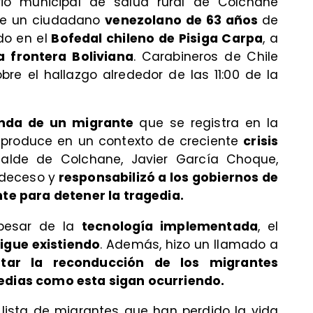
rio municipal de salud rural de Colchane
e un ciudadano
venezolano de 63 años
de
o en el
Bofedal chileno de Pisiga Carpa
, a
a frontera Boliviana
. Carabineros de Chile
bre el hallazgo alrededor de las 11:00 de la
nda de un migrante
que se registra en la
e produce en un contexto de creciente
crisis
lcalde de Colchane, Javier García Choque,
 deceso y
responsabilizó a los gobiernos de
nte para detener la tragedia.
pesar de la
tecnología implementada
, el
sigue existiendo
. Además, hizo un llamado a
tar la reconducción de los migrantes
gedias como esta sigan ocurriendo.
lista de migrantes que han perdido la vida