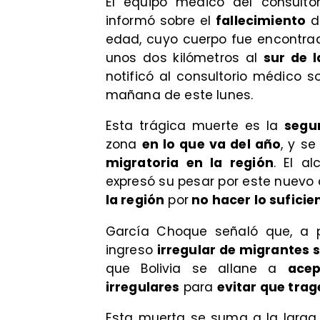
El equipo médico del consulto
informó sobre el
fallecimiento
d
edad, cuyo cuerpo fue encontrad
unos dos kilómetros al
sur de l
notificó al consultorio médico so
mañana de este lunes.
Esta trágica muerte es la
segu
zona
en lo que va del año
, y s
migratoria en la región
. El a
expresó su pesar por este nuevo
la región
por
no hacer lo suficie
García Choque señaló que, a 
ingreso
irregular de migrantes 
que Bolivia se allane a
acep
irregulares
para
evitar que tra
Esta muerta se suma a la larga 