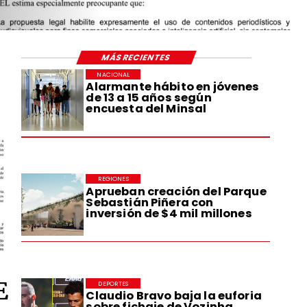
MÁS RECIENTES
NACIONAL
Alarmante hábito en jóvenes
de 13 a 15 años según
encuesta del Minsal
REGIONES
Aprueban creación del Parque
Sebastián Piñera con
inversión de $4 mil millones
E
DEPORTES
Claudio Bravo baja la euforia
sobre fichaje de Vozinha