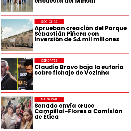
encuesta del Minsal
REGIONES
Aprueban creación del Parque
Sebastián Piñera con
inversión de $4 mil millones
DEPORTES
Claudio Bravo baja la euforia
sobre fichaje de Vozinha
NACIONAL
Senado envía cruce
Campillai-Flores a Comisión
de Ética