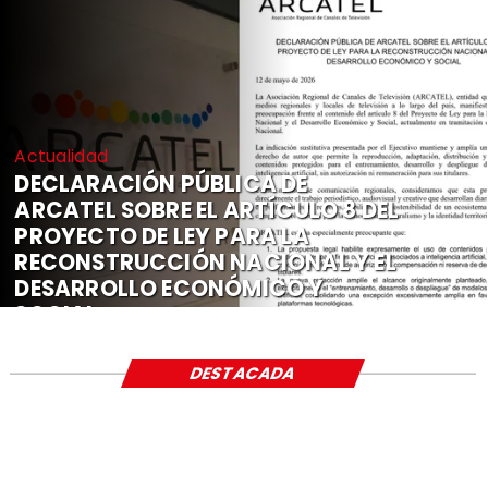
Actualidad
DECLARACIÓN PÚBLICA DE
ARCATEL SOBRE EL ARTÍCULO 8 DEL
PROYECTO DE LEY PARA LA
RECONSTRUCCIÓN NACIONAL Y EL
DESARROLLO ECONÓMICO Y
SOCIAL
DESTACADA