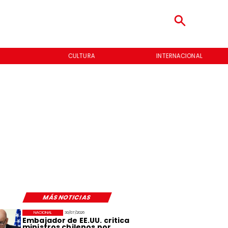
CULTURA
INTERNACIONAL
MÁS NOTICIAS
NACIONAL
30/07/2026
Embajador de EE.UU. critica
ministros chilenos por