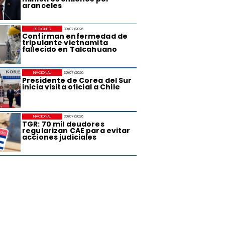
aranceles
REGIONES
30/07/2026
Confirman enfermedad de
tripulante vietnamita
fallecido en Talcahuano
NACIONAL
30/07/2026
Presidente de Corea del Sur
inicia visita oficial a Chile
NACIONAL
30/07/2026
TGR: 70 mil deudores
regularizan CAE para evitar
acciones judiciales