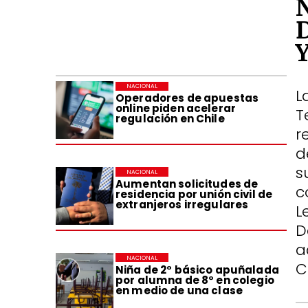
NACIONAL
L
Operadores de apuestas
online piden acelerar
T
regulación en Chile
r
d
s
NACIONAL
Aumentan solicitudes de
c
residencia por unión civil de
extranjeros irregulares
L
D
a
NACIONAL
C
Niña de 2° básico apuñalada
por alumna de 8° en colegio
en medio de una clase