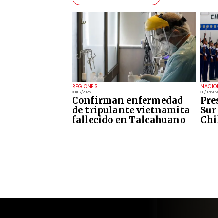
REGIONES
NACIO
30/07/2026
30/07/202
Confirman enfermedad
Pre
de tripulante vietnamita
Sur 
fallecido en Talcahuano
Chi