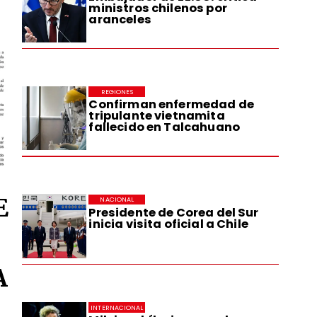
ministros chilenos por
aranceles
REGIONES
Confirman enfermedad de
tripulante vietnamita
fallecido en Talcahuano
E
NACIONAL
Presidente de Corea del Sur
inicia visita oficial a Chile
A
INTERNACIONAL