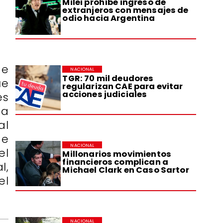
Milei prohíbe ingreso de
extranjeros con mensajes de
odio hacia Argentina
de
NACIONAL
TGR: 70 mil deudores
ue
regularizan CAE para evitar
acciones judiciales
es
ta
al
de
NACIONAL
el
Millonarios movimientos
financieros complican a
l,
Michael Clark en Caso Sartor
el
NACIONAL