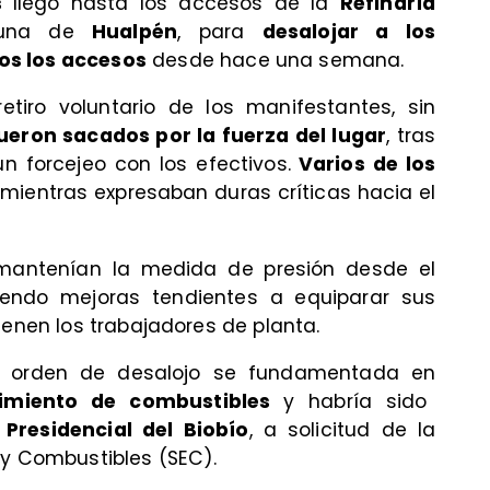
os
llegó hasta los accesos de la
Refinaría
muna de
Hualpén
, para
desalojar a los
os los accesos
desde hace una semana.
retiro voluntario de los manifestantes, sin
ueron sacados por la fuerza del lugar
, tras
n forcejeo con los efectivos.
Varios de los
, mientras expresaban duras críticas hacia el
mantenían la medida de presión desde el
endo mejoras tendientes a equiparar sus
ienen los trabajadores de planta.
la orden de desalojo se fundamentada en
cimiento de combustibles
y habría sido
Presidencial del Biobío
, a solicitud de la
 y Combustibles (SEC).