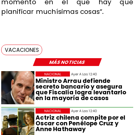
momento en el que hay que
planificar muchísimas cosas”.
VACACIONES
MÁS NOTICIAS
NACIONAL
Ayer A Las 12:40
Ministro Arrau defiende
secreto bancario y asegura
que Fiscalía logra levantarlo
en la mayoría de casos
NACIONAL
Ayer A Las 12:40
Actriz chilena compite por el
Oscar con Penélope Cruz y
Anne Hathaway