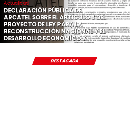
Actualidad
DECLARACIÓN PÚBLICA DE
ARCATEL SOBRE EL ARTÍCULO 8 DEL
PROYECTO DE LEY PARA LA
RECONSTRUCCIÓN NACIONAL Y EL
DESARROLLO ECONÓMICO Y
SOCIAL
DESTACADA