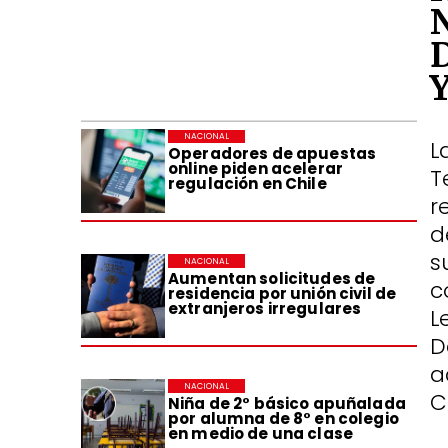
NACIONAL
L
Operadores de apuestas
online piden acelerar
T
regulación en Chile
r
d
s
NACIONAL
Aumentan solicitudes de
c
residencia por unión civil de
extranjeros irregulares
L
D
a
NACIONAL
C
Niña de 2° básico apuñalada
por alumna de 8° en colegio
en medio de una clase