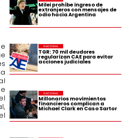
Milei prohíbe ingreso de
extranjeros con mensajes de
odio hacia Argentina
de
NACIONAL
TGR: 70 mil deudores
ue
regularizan CAE para evitar
acciones judiciales
es
ta
al
de
NACIONAL
el
Millonarios movimientos
financieros complican a
l,
Michael Clark en Caso Sartor
el