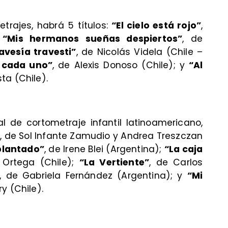
etrajes, habrá 5 títulos:
“El cielo está rojo”
,
;
“Mis hermanos sueñas despiertos”
, de
avesía travesti”
, de Nicolás Videla (Chile –
 cada uno”
, de Alexis Donoso (Chile); y
“Al
ta (Chile).
al de cortometraje infantil latinoamericano,
”
, de Sol Infante Zamudio y Andrea Treszczan
 plantado”
, de Irene Blei (Argentina);
“La caja
 Ortega (Chile);
“La Vertiente”
, de Carlos
, de Gabriela Fernández (Argentina); y
“Mi
y (Chile).