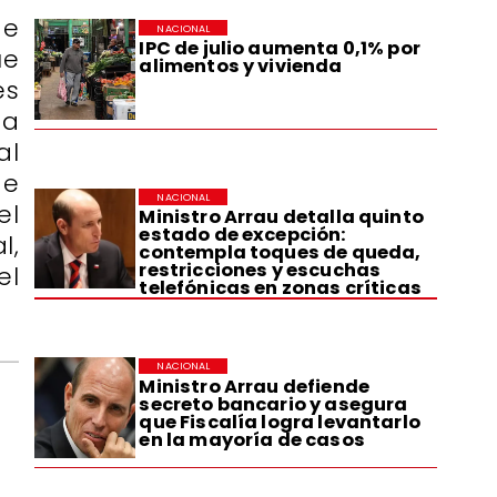
de
NACIONAL
IPC de julio aumenta 0,1% por
ue
alimentos y vivienda
es
ta
al
de
NACIONAL
el
Ministro Arrau detalla quinto
estado de excepción:
l,
contempla toques de queda,
restricciones y escuchas
el
telefónicas en zonas críticas
NACIONAL
Ministro Arrau defiende
secreto bancario y asegura
que Fiscalía logra levantarlo
en la mayoría de casos