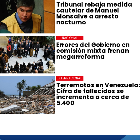
Tribunal rebaja medida
cautelar de Manuel
Monsalve a arresto
nocturno
NACIONAL
Errores del Gobierno en
comisión mixta frenan
megarreforma
INTERNACIONAL
Terremotos en Venezuela
Cifra de fallecidos se
incrementa a cerca de
5.400