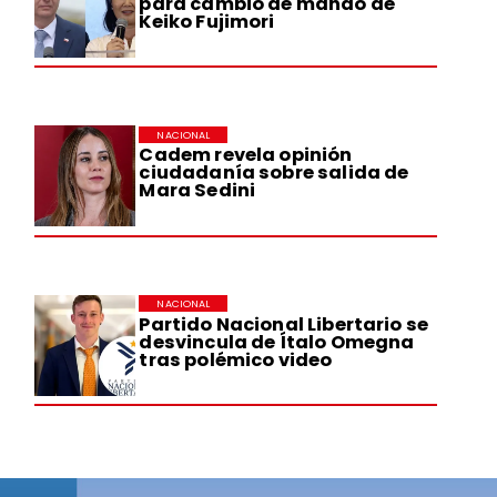
para cambio de mando de
Keiko Fujimori
NACIONAL
Cadem revela opinión
ciudadanía sobre salida de
Mara Sedini
:
NACIONAL
Partido Nacional Libertario se
desvincula de Ítalo Omegna
tras polémico video