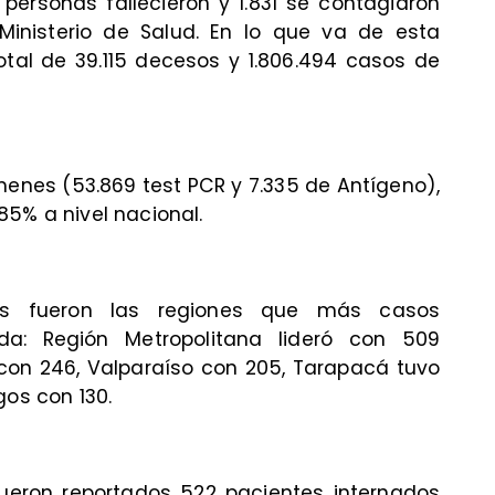
 personas fallecieron y 1.831 se contagiaron
 Ministerio de Salud. En lo que va de esta
tal de 39.115 decesos y 1.806.494 casos de
enes (53.869 test PCR y 7.335 de Antígeno),
85% a nivel nacional.
es fueron las regiones que más casos
ada: Región Metropolitana lideró con 509
 con 246, Valparaíso con 205, Tarapacá tuvo
gos con 130.
 fueron reportados 522 pacientes internados