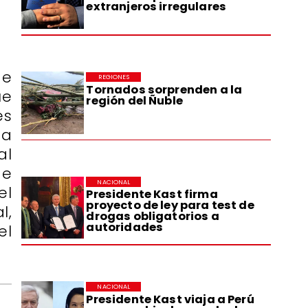
extranjeros irregulares
de
REGIONES
Tornados sorprenden a la
ue
región del Ñuble
es
ta
al
de
NACIONAL
el
Presidente Kast firma
proyecto de ley para test de
l,
drogas obligatorios a
autoridades
el
NACIONAL
Presidente Kast viaja a Perú