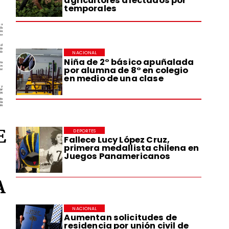
agricultores afectados por
temporales
NACIONAL
Niña de 2° básico apuñalada
por alumna de 8° en colegio
en medio de una clase
E
DEPORTES
Fallece Lucy López Cruz,
primera medallista chilena en
Juegos Panamericanos
A
NACIONAL
Aumentan solicitudes de
residencia por unión civil de