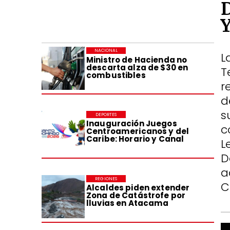
NACIONAL
L
Ministro de Hacienda no
descarta alza de $30 en
T
combustibles
r
d
s
DEPORTES
Inauguración Juegos
c
Centroamericanos y del
Caribe: Horario y Canal
L
D
a
REGIONES
C
Alcaldes piden extender
Zona de Catástrofe por
lluvias en Atacama