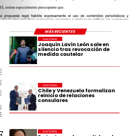
MÁS RECIENTES
NACIONAL
Joaquín Lavín León sale en
silencio tras revocación de
medida cautelar
NACIONAL
Chile y Venezuela formalizan
reinicio de relaciones
consulares
E
NACIONAL