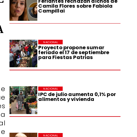
Feriantes rechazan dichos de
Camila Flores sobre Fabiola
Campillai
A
NACIONAL
Proyecto propone sumar
feriado el 17 de septiembre
para Fiestas Patrias
de
NACIONAL
IPC de julio aumenta 0,1% por
ue
alimentos y vivienda
es
ta
al
de
NACIONAL