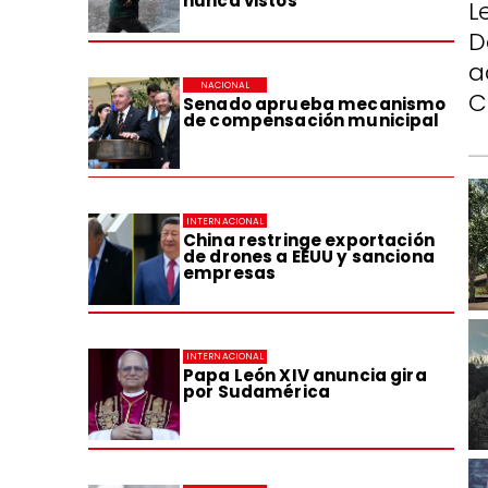
nunca vistos
L
D
a
NACIONAL
C
Senado aprueba mecanismo
de compensación municipal
INTERNACIONAL
China restringe exportación
de drones a EEUU y sanciona
empresas
INTERNACIONAL
Papa León XIV anuncia gira
por Sudamérica