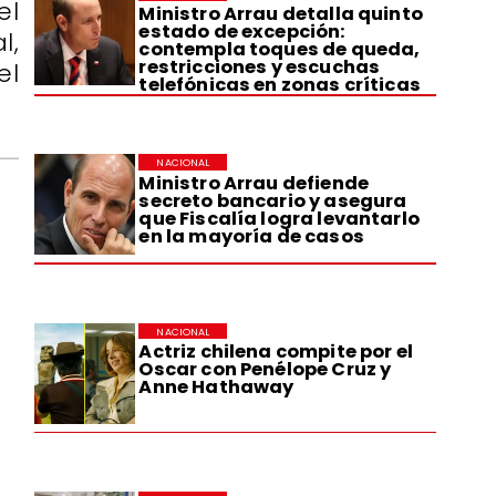
el
Ministro Arrau detalla quinto
estado de excepción:
l,
contempla toques de queda,
restricciones y escuchas
el
telefónicas en zonas críticas
NACIONAL
Ministro Arrau defiende
secreto bancario y asegura
que Fiscalía logra levantarlo
en la mayoría de casos
NACIONAL
Actriz chilena compite por el
Oscar con Penélope Cruz y
Anne Hathaway