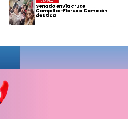
NACIONAL
Senado envía cruce
Campillai-Flores a Comisión
de Ética