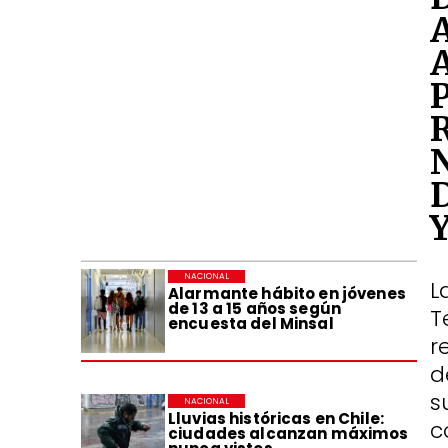
NACIONAL
L
Alarmante hábito en jóvenes
de 13 a 15 años según
T
encuesta del Minsal
r
d
s
NACIONAL
Lluvias históricas en Chile:
c
ciudades alcanzan máximos