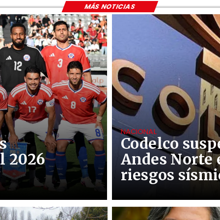
MÁS NOTICIAS
NACIONAL
s
Codelco susp
l 2026
Andes Norte 
riesgos sísmi