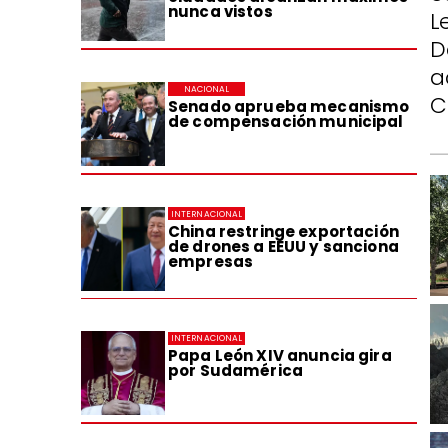
nunca vistos
L
D
a
NACIONAL
C
Senado aprueba mecanismo
de compensación municipal
INTERNACIONAL
China restringe exportación
de drones a EEUU y sanciona
empresas
INTERNACIONAL
Papa León XIV anuncia gira
por Sudamérica