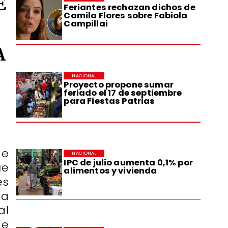
E
Feriantes rechazan dichos de
Camila Flores sobre Fabiola
Campillai
A
NACIONAL
Proyecto propone sumar
feriado el 17 de septiembre
para Fiestas Patrias
de
NACIONAL
IPC de julio aumenta 0,1% por
ue
alimentos y vivienda
es
ta
al
de