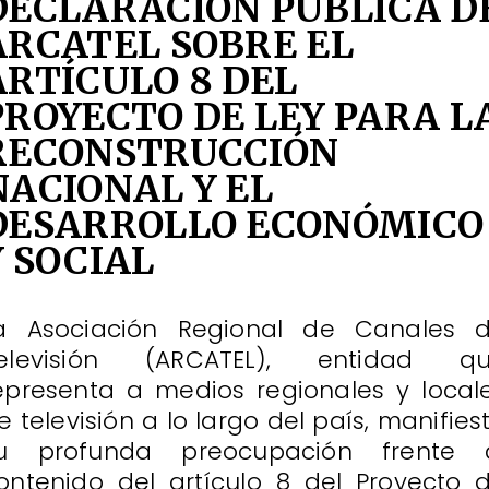
DECLARACIÓN PÚBLICA D
ARCATEL SOBRE EL
ARTÍCULO 8 DEL
PROYECTO DE LEY PARA L
RECONSTRUCCIÓN
NACIONAL Y EL
DESARROLLO ECONÓMICO
Y SOCIAL
a Asociación Regional de Canales 
elevisión (ARCATEL), entidad q
epresenta a medios regionales y local
e televisión a lo largo del país, manifies
u profunda preocupación frente 
ontenido del artículo 8 del Proyecto 