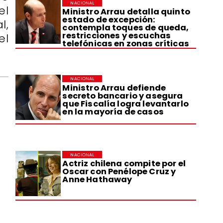
NACIONAL
el
Ministro Arrau detalla quinto
estado de excepción:
l,
contempla toques de queda,
restricciones y escuchas
el
telefónicas en zonas críticas
NACIONAL
Ministro Arrau defiende
secreto bancario y asegura
que Fiscalía logra levantarlo
en la mayoría de casos
NACIONAL
Actriz chilena compite por el
Oscar con Penélope Cruz y
Anne Hathaway