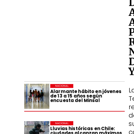
NACIONAL
L
Alarmante hábito en jóvenes
de 13 a 15 años según
T
encuesta del Minsal
r
d
s
NACIONAL
Lluvias históricas en Chile:
c
ciudades alcanzan máximos