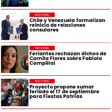
NACIONAL
Chile y Venezuela formalizan
reinicio de relaciones
consulares
NACIONAL
Feriantes rechazan dichos de
Camila Flores sobre Fabiola
Campillai
NACIONAL
Proyecto propone sumar
feriado el 17 de septiembre
para Fiestas Patrias