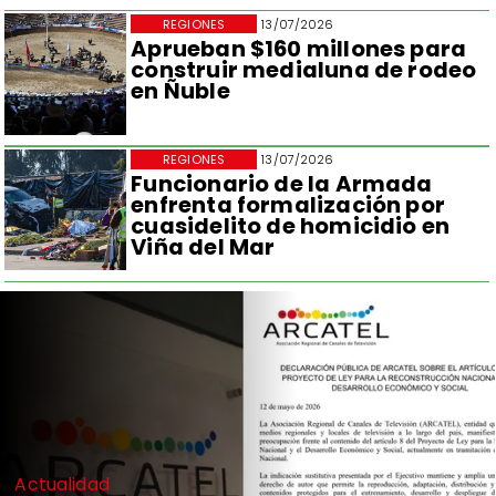
REGIONES
13/07/2026
Aprueban $160 millones para
construir medialuna de rodeo
en Ñuble
REGIONES
13/07/2026
Funcionario de la Armada
enfrenta formalización por
cuasidelito de homicidio en
Viña del Mar
Actualidad