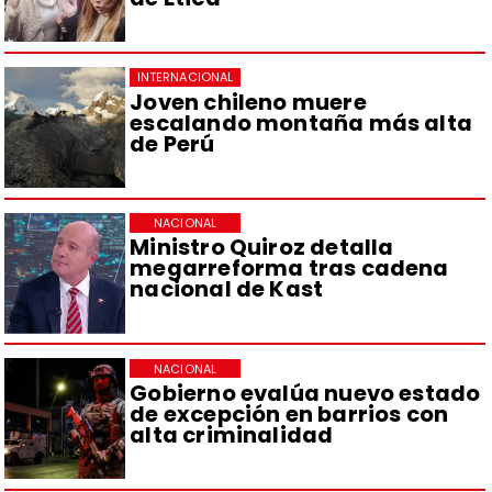
INTERNACIONAL
Joven chileno muere
escalando montaña más alta
de Perú
NACIONAL
Ministro Quiroz detalla
megarreforma tras cadena
nacional de Kast
NACIONAL
Gobierno evalúa nuevo estado
de excepción en barrios con
alta criminalidad