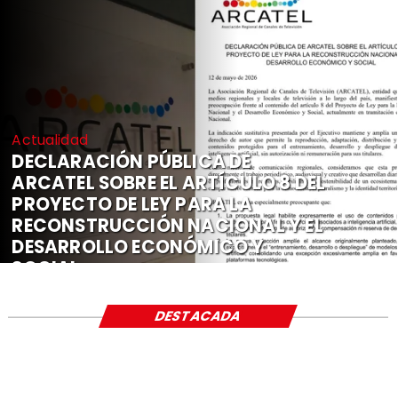
Actualidad
DECLARACIÓN PÚBLICA DE
ARCATEL SOBRE EL ARTÍCULO 8 DEL
PROYECTO DE LEY PARA LA
RECONSTRUCCIÓN NACIONAL Y EL
DESARROLLO ECONÓMICO Y
SOCIAL
DESTACADA