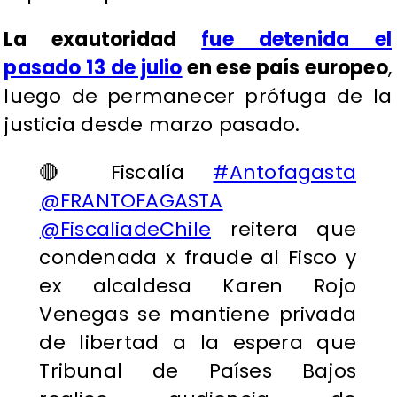
La exautoridad
fue detenida el
pasado 13 de julio
en ese país europeo
,
luego de permanecer prófuga de la
justicia desde marzo pasado.
🔴 Fiscalía
#Antofagasta
@FRANTOFAGASTA
⁩
⁦
@FiscaliadeChile
⁩ reitera que
condenada x fraude al Fisco y
ex alcaldesa Karen Rojo
Venegas se mantiene privada
de libertad a la espera que
Tribunal de Países Bajos