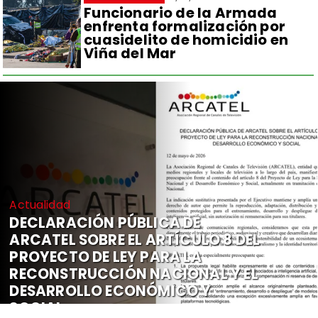
Funcionario de la Armada
enfrenta formalización por
cuasidelito de homicidio en
Viña del Mar
Actualidad
DECLARACIÓN PÚBLICA DE
ARCATEL SOBRE EL ARTÍCULO 8 DEL
PROYECTO DE LEY PARA LA
RECONSTRUCCIÓN NACIONAL Y EL
DESARROLLO ECONÓMICO Y
SOCIAL