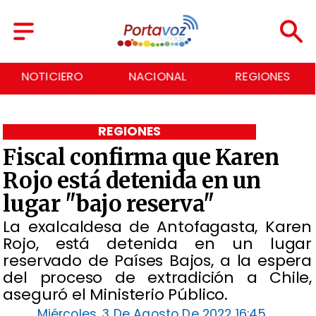
TICIERO
NACIONAL
REGIONES
E
REGIONES
Fiscal confirma que Karen
Rojo está detenida en un
lugar "bajo reserva"
La exalcaldesa de Antofagasta, Karen
Rojo, está detenida en un lugar
reservado de Países Bajos, a la espera
del proceso de extradición a Chile,
aseguró el Ministerio Público.
Miércoles, 3 De Agosto De 2022 16:45