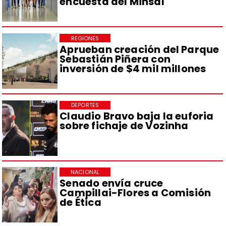
encuesta del Minsal
REGIONES
Aprueban creación del Parque
Sebastián Piñera con
inversión de $4 mil millones
DEPORTES
Claudio Bravo baja la euforia
sobre fichaje de Vozinha
NACIONAL
Senado envía cruce
Campillai-Flores a Comisión
de Ética