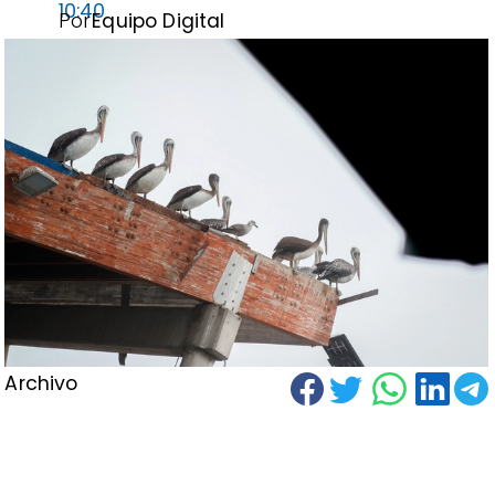
10:40
Por
Equipo Digital
Archivo