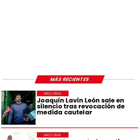
MÁS RECIENTES
NACIONAL
Joaquín Lavín León sale en
silencio tras revocación de
medida cautelar
NACIONAL