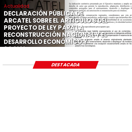
Actualidad
DECLARACIÓN PÚBLICA DE
ARCATEL SOBRE EL ARTÍCULO 8 DEL
PROYECTO DE LEY PARA LA
RECONSTRUCCIÓN NACIONAL Y EL
DESARROLLO ECONÓMICO Y
SOCIAL
DESTACADA