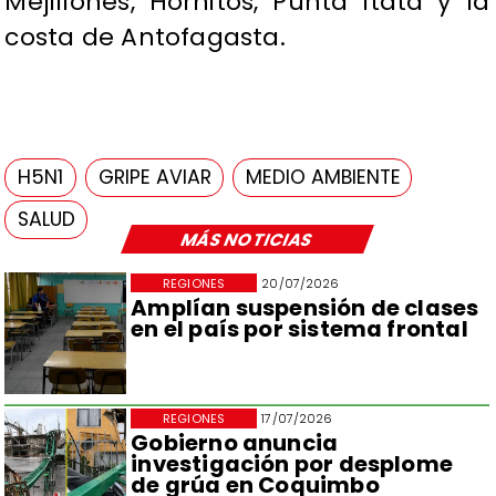
Mejillones, Hornitos, Punta Itata y la
costa de Antofagasta.
H5N1
GRIPE AVIAR
MEDIO AMBIENTE
SALUD
MÁS NOTICIAS
REGIONES
20/07/2026
Amplían suspensión de clases
en el país por sistema frontal
REGIONES
17/07/2026
Gobierno anuncia
investigación por desplome
de grúa en Coquimbo