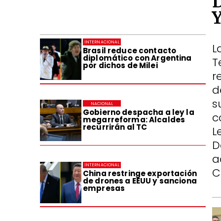
INTERNACIONAL
L
Brasil reduce contacto
diplomático con Argentina
T
por dichos de Milei
r
d
s
NACIONAL
Gobierno despacha a ley la
c
megarreforma: Alcaldes
recurrirán al TC
L
D
a
INTERNACIONAL
C
China restringe exportación
de drones a EEUU y sanciona
empresas