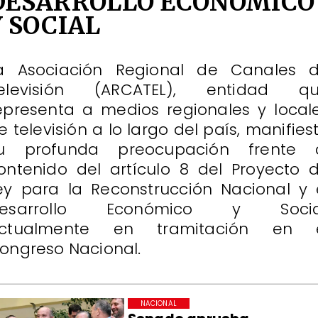
DESARROLLO ECONÓMICO
Y SOCIAL
a Asociación Regional de Canales 
elevisión (ARCATEL), entidad q
epresenta a medios regionales y local
e televisión a lo largo del país, manifies
u profunda preocupación frente 
ontenido del artículo 8 del Proyecto 
ey para la Reconstrucción Nacional y 
esarrollo Económico y Socia
ctualmente en tramitación en 
ongreso Nacional.
NACIONAL