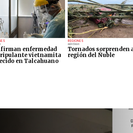
NES
REGIONES
6
28/07/2026
firman enfermedad
Tornados sorprenden a
tripulante vietnamita
región del Ñuble
lecido en Talcahuano