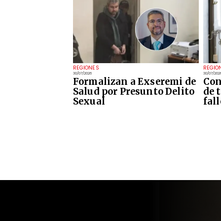
REGIONES
REGIO
30/07/2026
30/07/202
Formalizan a Exseremi de
Con
Salud por Presunto Delito
de 
Sexual
fal