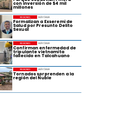
con inversión de $4 mil
millones
REGIONES
30/07/2026
Formalizan a Exseremi de
Salud por Presunto Delito
Sexual
REGIONES
30/07/2026
Confirman enfermedad de
tripulante vietnamita
fallecido en Talcahuano
REGIONES
28/07/2026
Tornados sorprenden a la
región del Ñuble