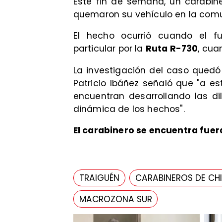
Este fin de semana, un carabin
quemaron su vehículo en la co
El hecho ocurrió cuando el f
particular por la
Ruta R-730
, cua
La investigación del caso quedó 
Patricio Ibáñez señaló que "a e
encuentran desarrollando las di
dinámica de los hechos".
El carabinero se encuentra fuera
TRAIGUÉN
CARABINEROS DE CHI
MACROZONA SUR