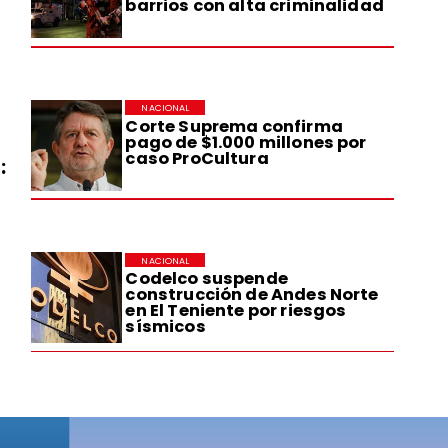
barrios con alta criminalidad
NACIONAL
Corte Suprema confirma
pago de $1.000 millones por
caso ProCultura
:
NACIONAL
Codelco suspende
construcción de Andes Norte
en El Teniente por riesgos
sísmicos