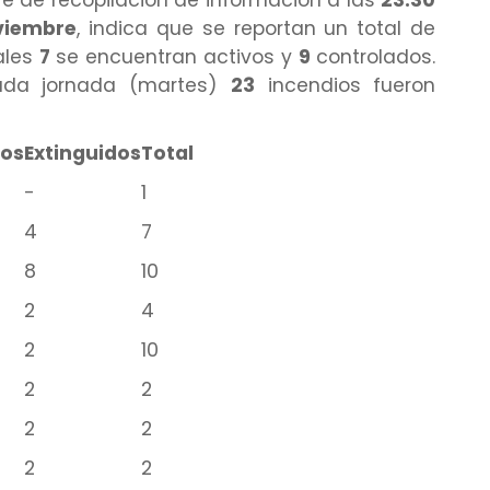
viembre
, indica que se reportan un total de
ales
7
se encuentran activos y
9
controlados.
sada jornada (martes)
23
incendios fueron
dos
Extinguidos
Total
-
1
4
7
8
10
2
4
2
10
2
2
2
2
2
2