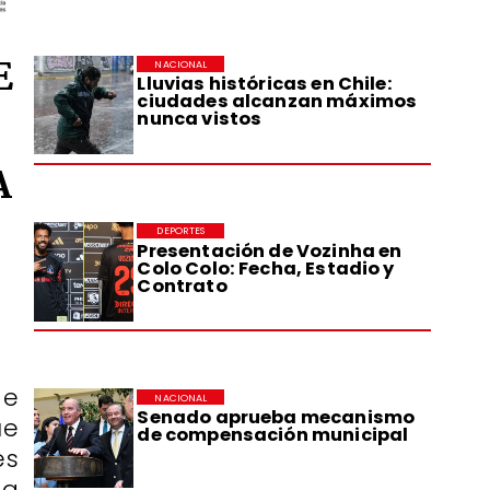
E
NACIONAL
Lluvias históricas en Chile:
ciudades alcanzan máximos
nunca vistos
A
DEPORTES
Presentación de Vozinha en
Colo Colo: Fecha, Estadio y
Contrato
de
NACIONAL
Senado aprueba mecanismo
ue
de compensación municipal
es
ta