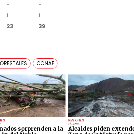
-
-
1
1
23
39
FORESTALES
CONAF
NES
REGIONES
6
21/07/2026
nados sorprenden a la
Alcaldes piden extend