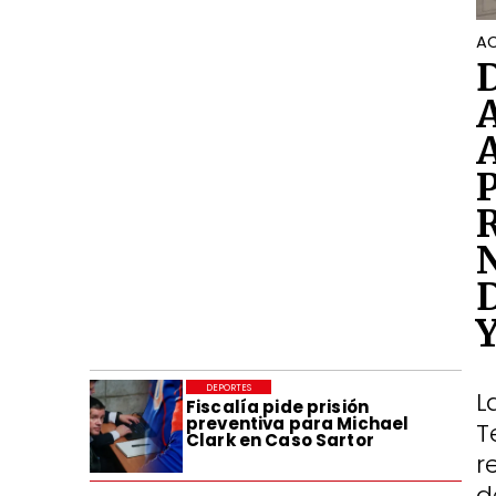
AC
DEPORTES
L
Fiscalía pide prisión
preventiva para Michael
T
Clark en Caso Sartor
r
d