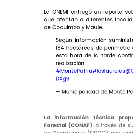
La ONEMI entregó un reporte sob
que afectan a diferentes locali
de Coquimbo y Maule.
Según información suminis
184 hectáreas de perímetro 
esta hora de la tarde cont
realizació
#MontePatria
#loslaureles
@C
DXg9
— Municipalidad de Monte P
La información técnica prop
Forestal (CONAF
), a través de s
de Operaciones (SIDCO), con cierr