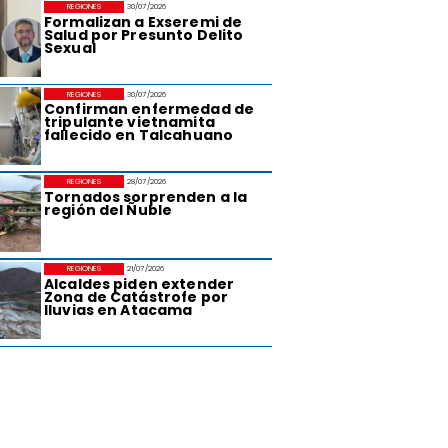
REGIONES
30/07/2026
Formalizan a Exseremi de
Salud por Presunto Delito
Sexual
REGIONES
30/07/2026
Confirman enfermedad de
tripulante vietnamita
fallecido en Talcahuano
REGIONES
28/07/2026
Tornados sorprenden a la
región del Ñuble
REGIONES
21/07/2026
Alcaldes piden extender
Zona de Catástrofe por
lluvias en Atacama