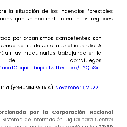
re la situación de los incendios forestales
dades que se encuentran entre las regiones
trada por organismos competentes son
donde se ha desarrollado el incendio. A
inúan las maquinarias trabajando en la
n de cortafuegos
onafCoquimbo
pic.twitter.com/aYQa3x
atria (@MUNIMPATRIA)
November 1, 2022
orcionada por la Corporación Nacional
u Sistema de Información Digital para Control
e de recopilación de información a las
23:30