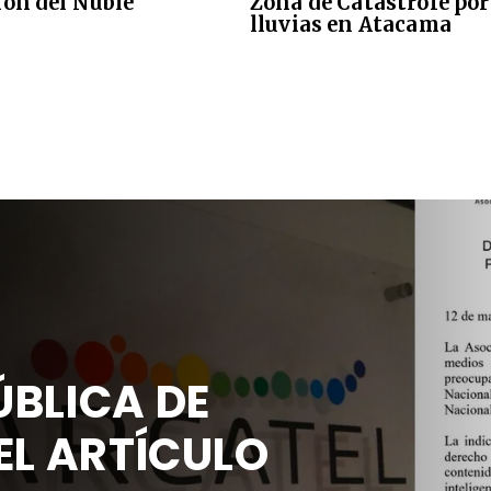
ión del Ñuble
Zona de Catástrofe por
lluvias en Atacama
BLICA DE
EL ARTÍCULO