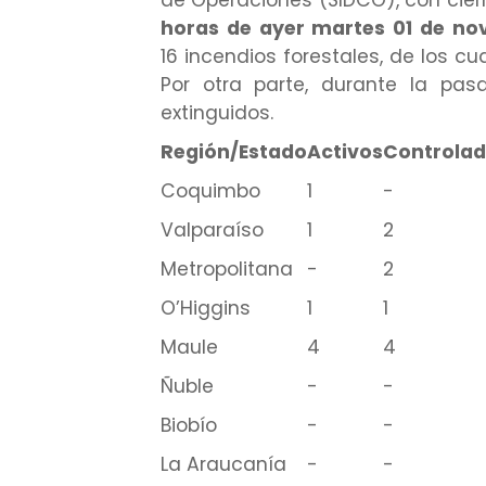
horas de ayer martes 01 de no
16 incendios forestales, de los cu
Por otra parte, durante la pa
extinguidos.
Región/Estado
Activos
Controla
Coquimbo
1
-
Valparaíso
1
2
Metropolitana
-
2
O’Higgins
1
1
Maule
4
4
Ñuble
-
-
Biobío
-
-
La Araucanía
-
-