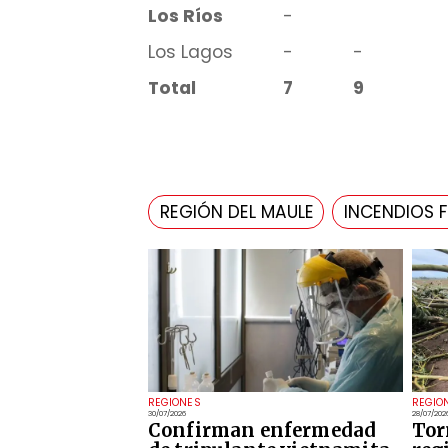
Los Ríos
-
Los Lagos
-
-
Total
7
9
REGIÓN DEL MAULE
INCENDIOS 
REGIONES
REGIO
30/07/2026
28/07/202
Confirman enfermedad
Tor