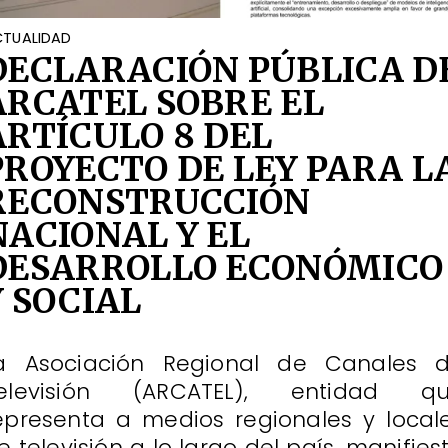
TUALIDAD
DECLARACIÓN PÚBLICA D
ARCATEL SOBRE EL
ARTÍCULO 8 DEL
PROYECTO DE LEY PARA L
RECONSTRUCCIÓN
NACIONAL Y EL
DESARROLLO ECONÓMICO
Y SOCIAL
a Asociación Regional de Canales 
elevisión (ARCATEL), entidad q
epresenta a medios regionales y local
e televisión a lo largo del país, manifies