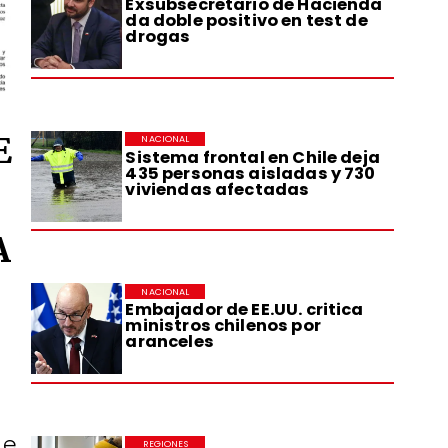
Exsubsecretario de Hacienda
da doble positivo en test de
drogas
E
NACIONAL
Sistema frontal en Chile deja
435 personas aisladas y 730
viviendas afectadas
A
NACIONAL
Embajador de EE.UU. critica
ministros chilenos por
aranceles
de
REGIONES