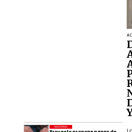
AC
NACIONAL
L
Proyecto propone penas de