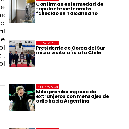
Confirman enfermedad de
ue
tripulante vietnamita
fallecido en Talcahuano
es
ta
al
de
NACIONAL
el
Presidente de Corea del Sur
inicia visita oficial a Chile
l,
el
INTERNACIONAL
Milei prohíbe ingreso de
extranjeros con mensajes de
odio hacia Argentina