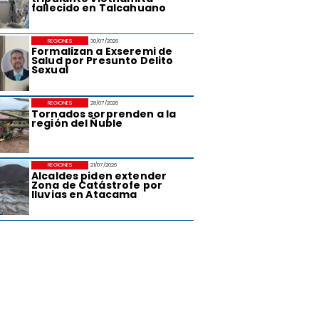
fallecido en Talcahuano
REGIONES
30/07/2026
Formalizan a Exseremi de
Salud por Presunto Delito
Sexual
REGIONES
28/07/2026
Tornados sorprenden a la
región del Ñuble
REGIONES
21/07/2026
Alcaldes piden extender
Zona de Catástrofe por
lluvias en Atacama