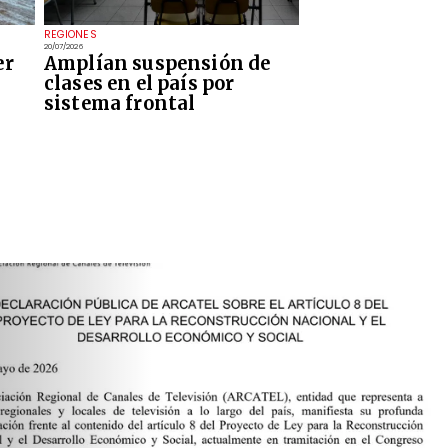
REGIONES
20/07/2026
er
Amplían suspensión de
clases en el país por
sistema frontal
Actualidad
DECLARA