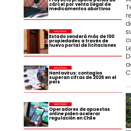
cárcel por venta ilegal de
T
medicamentos abortivos
r
d
s
NACIONAL
Estado venderá más de 100
c
propiedades a través de
nuevo portal de licitaciones
L
D
a
NACIONAL
C
Hantavirus: contagios
superan cifras de 2025 en el
país
NACIONAL
Operadores de apuestas
online piden acelerar
regulación en Chile