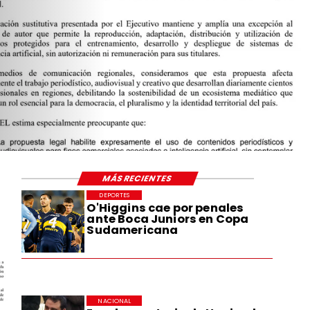
ARCATEL 
8 DEL PR
LA RECO
NACIONA
ECONÓMI
MÁS RECIENTES
DEPORTES
O'Higgins cae por penales
ante Boca Juniors en Copa
Sudamericana
NACIONAL