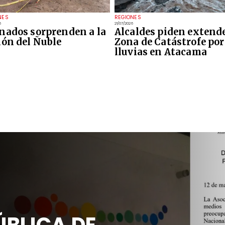
NES
REGIONES
6
21/07/2026
nados sorprenden a la
Alcaldes piden extend
ión del Ñuble
Zona de Catástrofe por
lluvias en Atacama