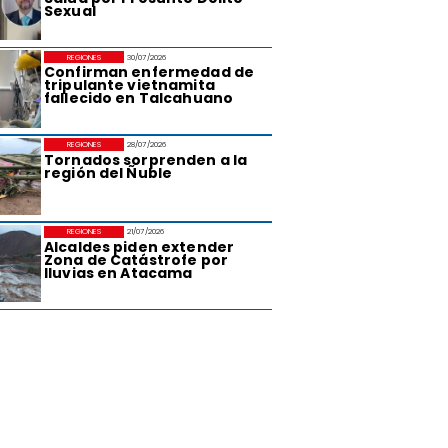
Sexual
REGIONES
30/07/2026
Confirman enfermedad de
tripulante vietnamita
fallecido en Talcahuano
REGIONES
28/07/2026
Tornados sorprenden a la
región del Ñuble
REGIONES
21/07/2026
Alcaldes piden extender
Zona de Catástrofe por
lluvias en Atacama