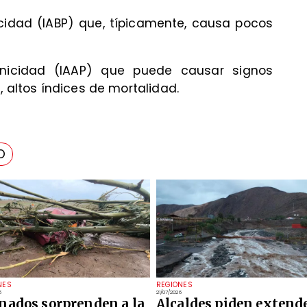
icidad (IABP) que, típicamente, causa pocos
enicidad (IAAP) que puede causar signos
, altos índices de mortalidad.
O
NES
REGIONES
6
21/07/2026
nados sorprenden a la
Alcaldes piden extend