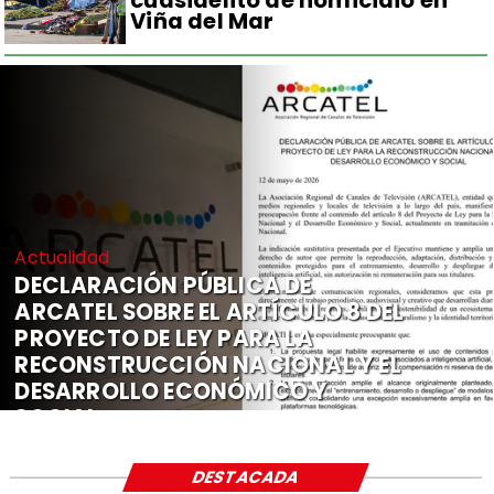
cuasidelito de homicidio en
Viña del Mar
Actualidad
DECLARACIÓN PÚBLICA DE
ARCATEL SOBRE EL ARTÍCULO 8 DEL
PROYECTO DE LEY PARA LA
RECONSTRUCCIÓN NACIONAL Y EL
DESARROLLO ECONÓMICO Y
SOCIAL
DESTACADA