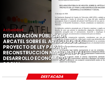
Actualidad
DECLARACIÓN PÚBLICA DE
ARCATEL SOBRE EL ARTÍCULO 8 DEL
PROYECTO DE LEY PARA LA
RECONSTRUCCIÓN NACIONAL Y EL
DESARROLLO ECONÓMICO Y
SOCIAL
DESTACADA