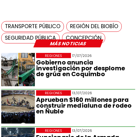
TRANSPORTE PÚBLICO
REGIÓN DEL BIOBÍO
SEGURIDAD PÚBLICA
CONCEPCIÓN
MÁS NOTICIAS
REGIONES
17/07/2026
Gobierno anuncia
investigación por desplome
de grúa en Coquimbo
REGIONES
13/07/2026
Aprueban $160 millones para
construir medialuna de rodeo
en Ñuble
REGIONES
13/07/2026