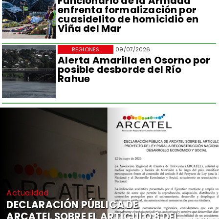
Funcionario de la Armada
enfrenta formalización por
cuasidelito de homicidio en
Viña del Mar
REGIONES
09/07/2026
Alerta Amarilla en Osorno por
posible desborde del Río
Rahue
Actualidad
DECLARACIÓN PÚBLICA DE
ARCATEL SOBRE EL ARTÍCULO 8 DEL