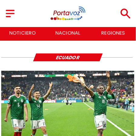
NOTICIERO
NACIONAL
REGIONES
ECUADOR