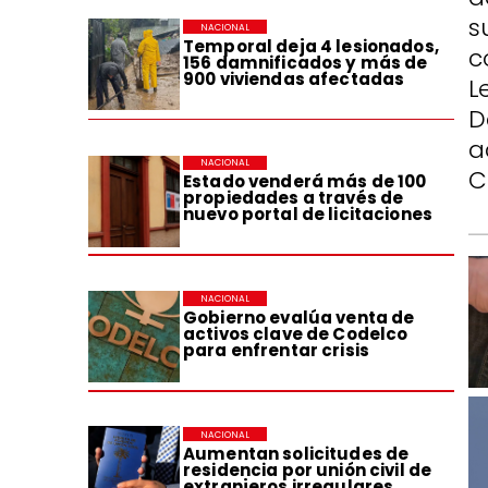
s
NACIONAL
Temporal deja 4 lesionados,
c
156 damnificados y más de
900 viviendas afectadas
L
D
a
NACIONAL
C
Estado venderá más de 100
propiedades a través de
nuevo portal de licitaciones
NACIONAL
Gobierno evalúa venta de
activos clave de Codelco
para enfrentar crisis
NACIONAL
Aumentan solicitudes de
residencia por unión civil de
extranjeros irregulares