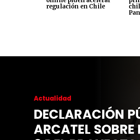
online piden acelerar
pri
regulación en Chile
chi
Pan