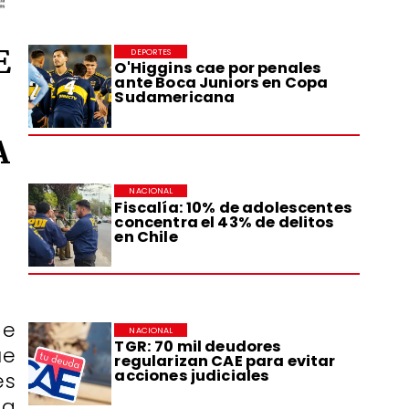
E
DEPORTES
O'Higgins cae por penales
ante Boca Juniors en Copa
Sudamericana
A
NACIONAL
Fiscalía: 10% de adolescentes
concentra el 43% de delitos
en Chile
de
NACIONAL
TGR: 70 mil deudores
ue
regularizan CAE para evitar
acciones judiciales
es
ta