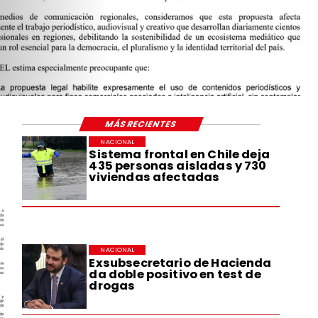
 DE LEY PARA
CIÓN
DESARROLLO
OCIAL
MÁS RECIENTES
NACIONAL
Sistema frontal en Chile deja
435 personas aisladas y 730
viviendas afectadas
NACIONAL
Exsubsecretario de Hacienda
da doble positivo en test de
drogas