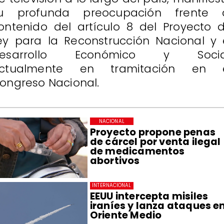
u profunda preocupación frente 
ontenido del artículo 8 del Proyecto 
ey para la Reconstrucción Nacional y 
esarrollo Económico y Socia
ctualmente en tramitación en 
ongreso Nacional.
NACIONAL
Proyecto propone penas
de cárcel por venta ilegal
de medicamentos
abortivos
INTERNACIONAL
EEUU intercepta misiles
iraníes y lanza ataques e
Oriente Medio