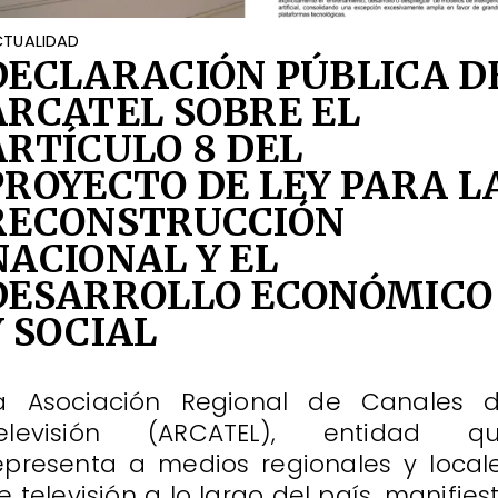
TUALIDAD
DECLARACIÓN PÚBLICA D
ARCATEL SOBRE EL
ARTÍCULO 8 DEL
PROYECTO DE LEY PARA L
RECONSTRUCCIÓN
NACIONAL Y EL
DESARROLLO ECONÓMICO
Y SOCIAL
a Asociación Regional de Canales 
elevisión (ARCATEL), entidad q
epresenta a medios regionales y local
e televisión a lo largo del país, manifies