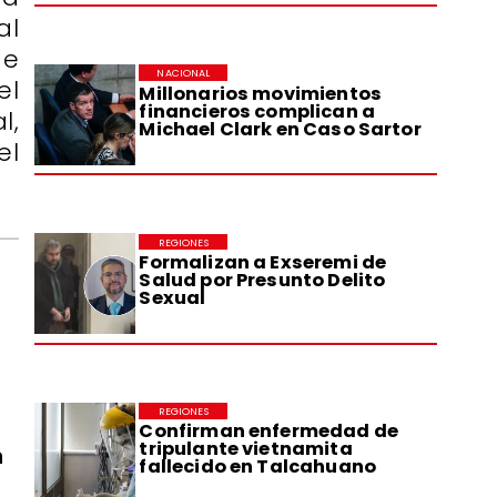
al
de
NACIONAL
el
Millonarios movimientos
financieros complican a
l,
Michael Clark en Caso Sartor
el
REGIONES
Formalizan a Exseremi de
Salud por Presunto Delito
Sexual
REGIONES
Confirman enfermedad de
tripulante vietnamita
n
fallecido en Talcahuano