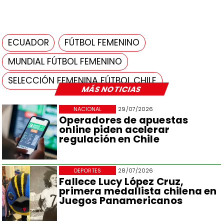
ECUADOR
FÚTBOL FEMENINO
MUNDIAL FÚTBOL FEMENINO
SELECCIÓN FEMENINA FÚTBOL CHILE
MÁS NOTICIAS
NACIONAL
29/07/2026
Operadores de apuestas
online piden acelerar
regulación en Chile
DEPORTES
28/07/2026
Fallece Lucy López Cruz,
primera medallista chilena en
Juegos Panamericanos