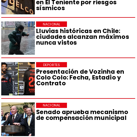
en El Teniente por riesgos
sísmicos
NACIONAL
Lluvias históricas en Chile:
ciudades alcanzan máximos
nunca vistos
DEPORTES
Presentación de Vozinha en
Colo Colo: Fecha, Estadio y
Contrato
NACIONAL
Senado aprueba mecanismo
de compensación municipal