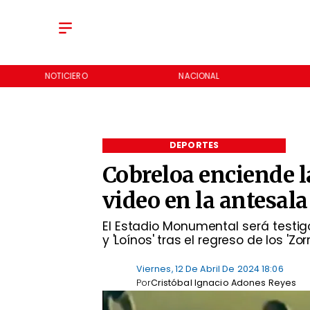
NOTICIERO
NACIONAL
DEPORTES
Cobreloa enciende l
video en la antesala
​El Estadio Monumental será testig
y 'Loínos' tras el regreso de los 'Zor
Viernes, 12 De Abril De 2024 18:06
Por
Cristóbal Ignacio Adones Reyes