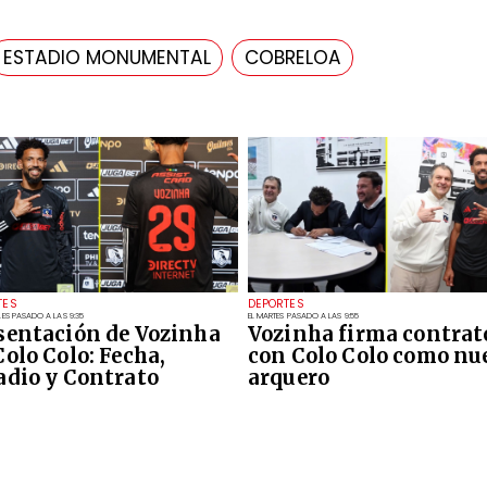
ESTADIO MONUMENTAL
COBRELOA
TES
DEPORTES
LES PASADO A LAS 9:35
EL MARTES PASADO A LAS 9:55
sentación de Vozinha
Vozinha firma contrat
Colo Colo: Fecha,
con Colo Colo como nu
adio y Contrato
arquero