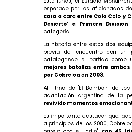
​Este lunes, el Estadio Monumen
esperado por los aficionados del
cara a cara entre Colo Colo y C
Desierto' a Primera División
d
categoría.
​La historia entre estos dos equi
previa del encuentro con un p
catalogando el partido como
mejores batallas entre ambos c
por Cobreloa en 2003.
Al ritmo de 'El Bombón' de Lo
adaptación argentina de la pel
revivido momentos emocionantes 
Es importante destacar que, ad
a principios de los 2000, Cobrelo
parejo con el 'Indio',
con 42 tri