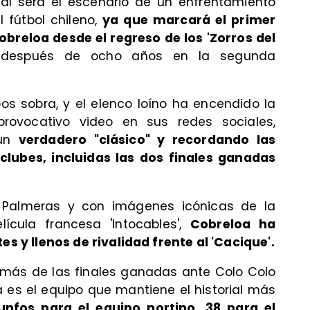
tal será el escenario de un enfrentamiento
 fútbol chileno,
ya que marcará el primer
obreloa desde el regreso de los 'Zorros del
espués de ocho años en la segunda
pos sobra, y el elenco loíno ha encendido la
rovocativo video en sus redes sociales,
 un
verdadero "clásico" y recordando las
lubes, incluidas las dos finales ganadas
s Palmeras y con imágenes icónicas de la
ícula francesa 'Intocables',
Cobreloa ha
y llenos de rivalidad frente al 'Cacique'.
emás de las finales ganadas ante Colo Colo
a es el equipo que mantiene el historial más
unfos para el equipo nortino, 38 para el