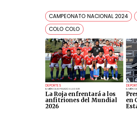
CAMPEONATO NACIONAL 2024
COLO COLO
DEPORTES
DEPOR
EL MIÉRCOLES PASADO A LAS 9:35
EL MIÉRCO
La Roja enfrentará a los
Pre
anfitriones del Mundial
en 
2026
Est