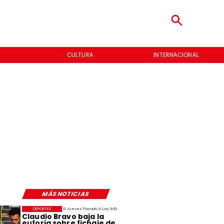
CULTURA
INTERNACIONAL
MÁS NOTICIAS
DEPORTES
El Jueves Pasado A Las 9:49
Claudio Bravo baja la
euforia sobre fichaje de