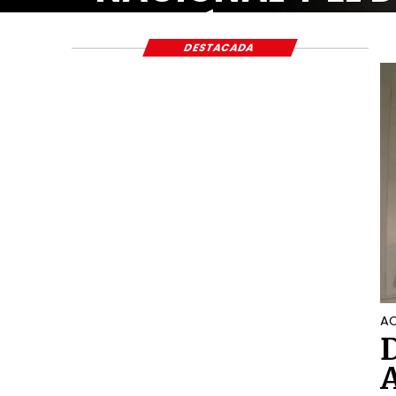
ECONÓMICO Y S
DESTACADA
AC