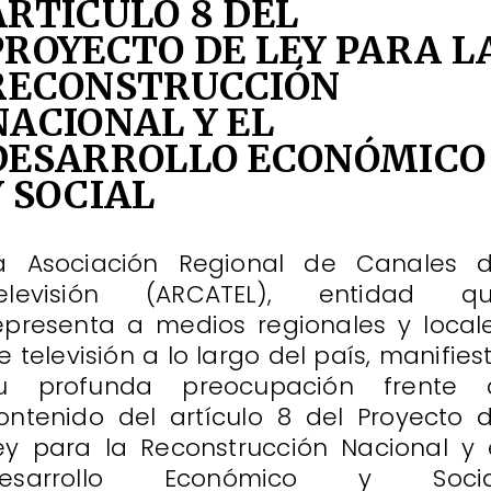
ARTÍCULO 8 DEL
PROYECTO DE LEY PARA L
RECONSTRUCCIÓN
NACIONAL Y EL
DESARROLLO ECONÓMICO
Y SOCIAL
a Asociación Regional de Canales 
elevisión (ARCATEL), entidad q
epresenta a medios regionales y local
e televisión a lo largo del país, manifies
u profunda preocupación frente 
ontenido del artículo 8 del Proyecto 
ey para la Reconstrucción Nacional y 
esarrollo Económico y Socia