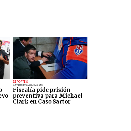
DEPORTES
EL MARTES PASADO A LAS 9:55
o
Fiscalía pide prisión
evo
preventiva para Michael
Clark en Caso Sartor