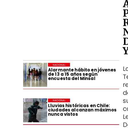
NACIONAL
L
Alarmante hábito en jóvenes
de 13 a 15 años según
T
encuesta del Minsal
r
d
s
NACIONAL
Lluvias históricas en Chile:
c
ciudades alcanzan máximos
nunca vistos
L
D