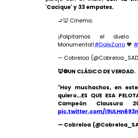
'Cacique' y 33 empates.
🚬🦊 Cinema.
¡Palpitamos el duelo
Monumental!
#DaleZorro
🧡
#
— Cobreloa (@Cobreloa_SA
🦊⚽️UN CLÁSICO DE VERDAD.
"Hoy muchachos, en este
quiero...ES QUE ESA PELO
Campeón Clausura 20
pic.twitter.com/i9ULHn693
— Cobreloa (@Cobreloa_S