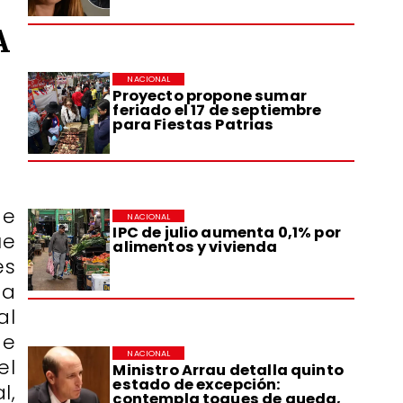
A
NACIONAL
Proyecto propone sumar
feriado el 17 de septiembre
para Fiestas Patrias
de
NACIONAL
IPC de julio aumenta 0,1% por
ue
alimentos y vivienda
es
ta
al
de
NACIONAL
el
Ministro Arrau detalla quinto
estado de excepción:
l,
contempla toques de queda,