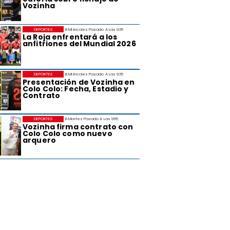
Vozinha
DEPORTES
El Miércoles Pasado A Las 9:35
La Roja enfrentará a los
anfitriones del Mundial 2026
DEPORTES
El Miércoles Pasado A Las 9:35
Presentación de Vozinha en
Colo Colo: Fecha, Estadio y
Contrato
DEPORTES
El Martes Pasado A Las 9:55
Vozinha firma contrato con
Colo Colo como nuevo
arquero