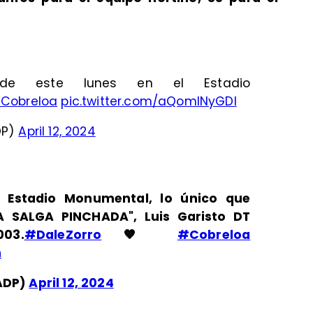
 de este lunes en el Estadio
Cobreloa
pic.twitter.com/aQomINyGDI
DP)
April 12, 2024
 Estadio Monumental, lo único que
TA SALGA PINCHADA", Luis Garisto DT
03.
#DaleZorro
🧡
#Cobreloa
n
ADP)
April 12, 2024