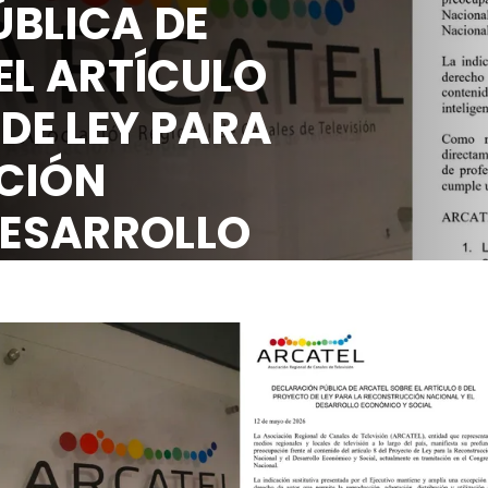
DECLARACI
ARCATEL S
8 DEL PRO
LA RECON
NACIONAL 
ECONÓMIC