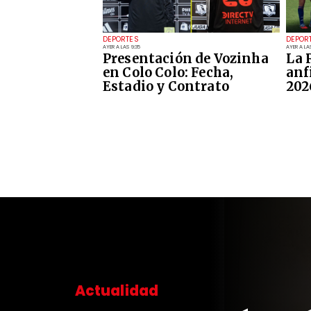
DEPORTES
DEPOR
AYER A LAS 9:35
AYER A LAS
Presentación de Vozinha
La 
en Colo Colo: Fecha,
anf
Estadio y Contrato
202