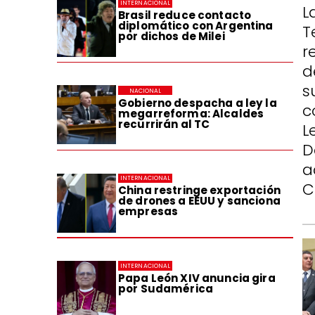
INTERNACIONAL
L
Brasil reduce contacto
diplomático con Argentina
T
por dichos de Milei
r
d
s
NACIONAL
Gobierno despacha a ley la
c
megarreforma: Alcaldes
recurrirán al TC
L
D
a
INTERNACIONAL
C
China restringe exportación
de drones a EEUU y sanciona
empresas
INTERNACIONAL
Papa León XIV anuncia gira
por Sudamérica