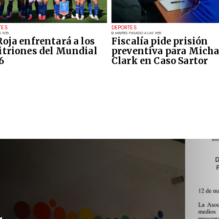
TES
DEPORTES
 9:35
EL MARTES PASADO A LAS 9:55
Roja enfrentará a los
Fiscalía pide prisión
itriones del Mundial
preventiva para Micha
6
Clark en Caso Sartor
Actualidad