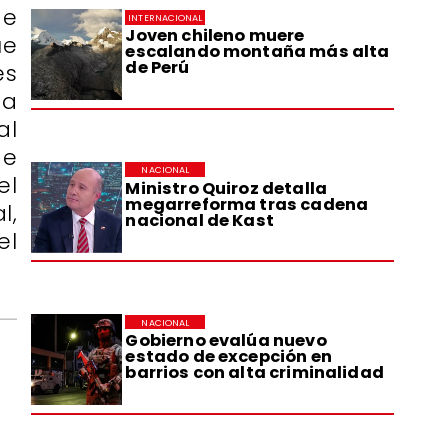
de
INTERNACIONAL
Joven chileno muere
ue
escalando montaña más alta
de Perú
es
ta
al
de
NACIONAL
el
Ministro Quiroz detalla
megarreforma tras cadena
l,
nacional de Kast
el
NACIONAL
Gobierno evalúa nuevo
estado de excepción en
barrios con alta criminalidad