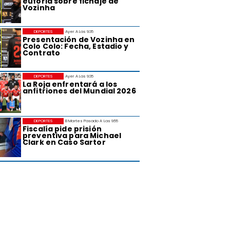
euforia sobre fichaje de
Vozinha
DEPORTES
Ayer A Las 9:35
Presentación de Vozinha en
Colo Colo: Fecha, Estadio y
Contrato
DEPORTES
Ayer A Las 9:35
La Roja enfrentará a los
anfitriones del Mundial 2026
DEPORTES
El Martes Pasado A Las 9:55
Fiscalía pide prisión
preventiva para Michael
Clark en Caso Sartor