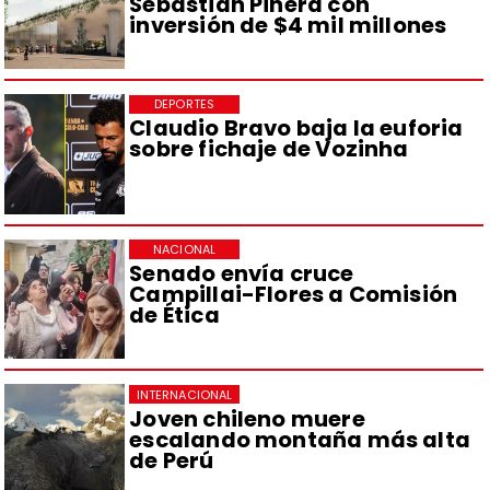
Sebastián Piñera con
inversión de $4 mil millones
DEPORTES
Claudio Bravo baja la euforia
sobre fichaje de Vozinha
NACIONAL
Senado envía cruce
Campillai-Flores a Comisión
de Ética
INTERNACIONAL
Joven chileno muere
escalando montaña más alta
de Perú