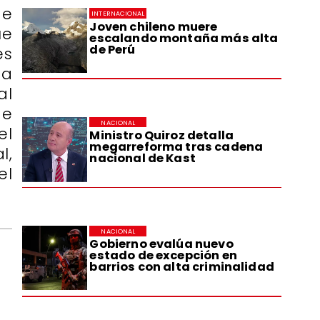
de
INTERNACIONAL
Joven chileno muere
ue
escalando montaña más alta
de Perú
es
ta
al
de
NACIONAL
el
Ministro Quiroz detalla
megarreforma tras cadena
l,
nacional de Kast
el
NACIONAL
Gobierno evalúa nuevo
estado de excepción en
barrios con alta criminalidad