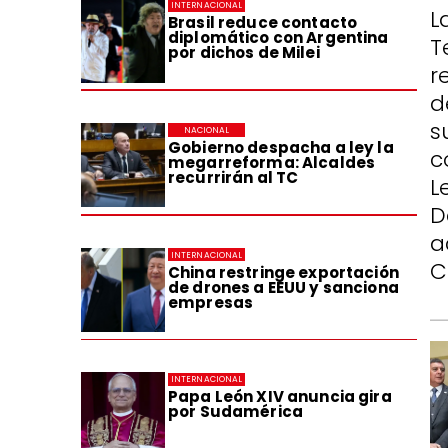
INTERNACIONAL
L
Brasil reduce contacto
diplomático con Argentina
T
por dichos de Milei
r
d
s
NACIONAL
Gobierno despacha a ley la
c
megarreforma: Alcaldes
recurrirán al TC
L
D
a
INTERNACIONAL
C
China restringe exportación
de drones a EEUU y sanciona
empresas
INTERNACIONAL
Papa León XIV anuncia gira
por Sudamérica