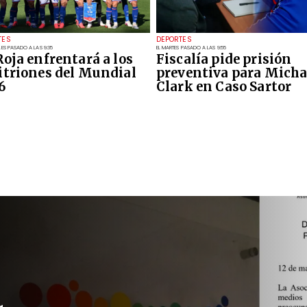
TES
DEPORTES
LES PASADO A LAS 9:35
EL MARTES PASADO A LAS 9:55
Roja enfrentará a los
Fiscalía pide prisión
itriones del Mundial
preventiva para Micha
6
Clark en Caso Sartor