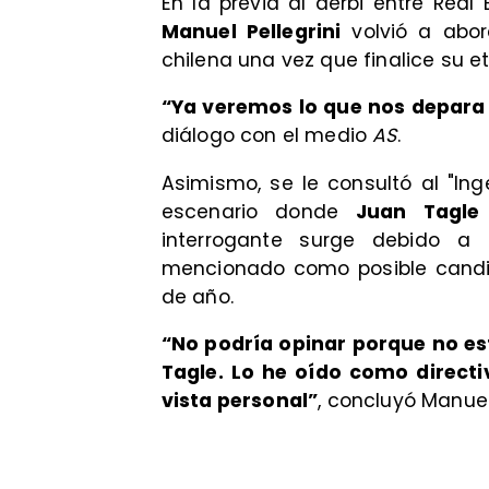
En la previa al derbi entre Real 
Manuel Pellegrini
volvió a abord
chilena una vez que finalice su e
“Ya veremos lo que nos depara 
diálogo con el medio
AS
.
Asimismo, se le consultó al "Inge
escenario donde
Juan Tagle
interrogante surge debido a
mencionado como posible cand
de año.
“No podría opinar porque no es
Tagle. Lo he oído como directi
vista personal”
, concluyó Manuel 