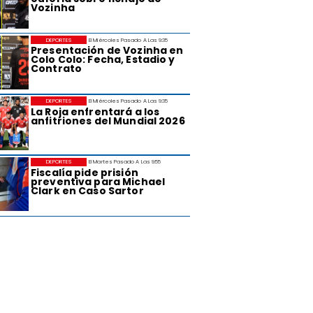
Vozinha
DEPORTES
El Miércoles Pasado A Las 9:35
Presentación de Vozinha en
Colo Colo: Fecha, Estadio y
Contrato
DEPORTES
El Miércoles Pasado A Las 9:35
La Roja enfrentará a los
anfitriones del Mundial 2026
DEPORTES
El Martes Pasado A Las 9:55
Fiscalía pide prisión
preventiva para Michael
Clark en Caso Sartor