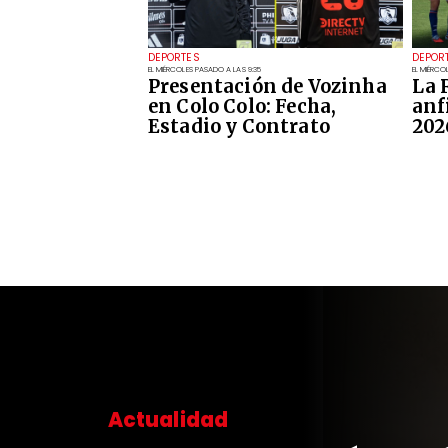
DEPORTES
DEPOR
EL MIÉRCOLES PASADO A LAS 9:35
EL MIÉRCO
Presentación de Vozinha
La 
en Colo Colo: Fecha,
anf
Estadio y Contrato
202
Actualidad