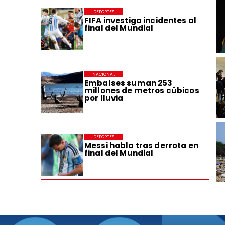
DEPORTES
FIFA investiga incidentes al
final del Mundial
NACIONAL
Embalses suman 253
millones de metros cúbicos
por lluvia
DEPORTES
Messi habla tras derrota en
final del Mundial