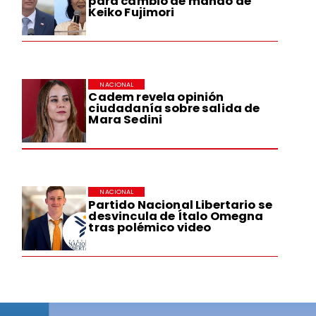
para cambio de mando de
Keiko Fujimori
NACIONAL
Cadem revela opinión
ciudadanía sobre salida de
Mara Sedini
:
NACIONAL
Partido Nacional Libertario se
desvincula de Ítalo Omegna
tras polémico video