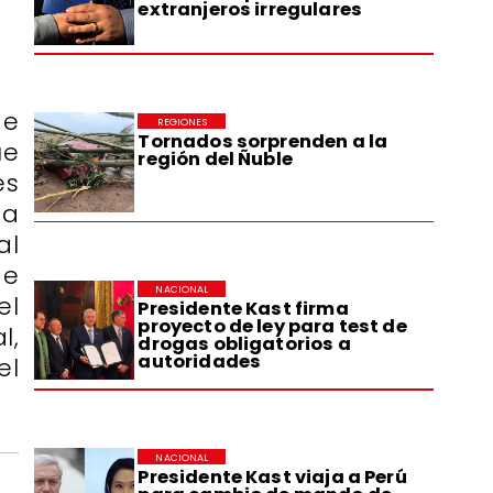
extranjeros irregulares
de
REGIONES
Tornados sorprenden a la
ue
región del Ñuble
es
ta
al
de
NACIONAL
el
Presidente Kast firma
proyecto de ley para test de
l,
drogas obligatorios a
autoridades
el
NACIONAL
Presidente Kast viaja a Perú