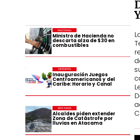
NACIONAL
L
Ministro de Hacienda no
descarta alza de $30 en
T
combustibles
r
d
s
DEPORTES
Inauguración Juegos
c
Centroamericanos y del
Caribe: Horario y Canal
L
D
a
REGIONES
C
Alcaldes piden extender
Zona de Catástrofe por
lluvias en Atacama