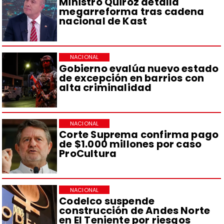
Ministro Quiroz detalla
megarreforma tras cadena
nacional de Kast
NACIONAL
Gobierno evalúa nuevo estado
de excepción en barrios con
alta criminalidad
NACIONAL
Corte Suprema confirma pago
de $1.000 millones por caso
ProCultura
NACIONAL
Codelco suspende
construcción de Andes Norte
en El Teniente por riesgos