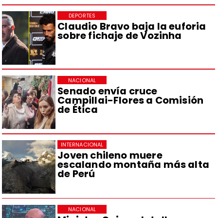
DEPORTES
Claudio Bravo baja la euforia
sobre fichaje de Vozinha
NACIONAL
Senado envía cruce
Campillai-Flores a Comisión
de Ética
INTERNACIONAL
Joven chileno muere
escalando montaña más alta
de Perú
NACIONAL