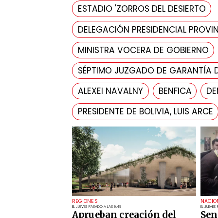
ESTADIO 'ZORROS DEL DESIERTO
DELEGACIÓN PRESIDENCIAL PROVIN
MINISTRA VOCERA DE GOBIERNO
SÉPTIMO JUZGADO DE GARANTÍA 
ALEXEI NAVALNY
BENFICA
DE
PRESIDENTE DE BOLIVIA, LUIS ARCE
REGIONES
NACIO
EL JUEVES PASADO A LAS 9:49
EL JUEVES
Aprueban creación del
Sen