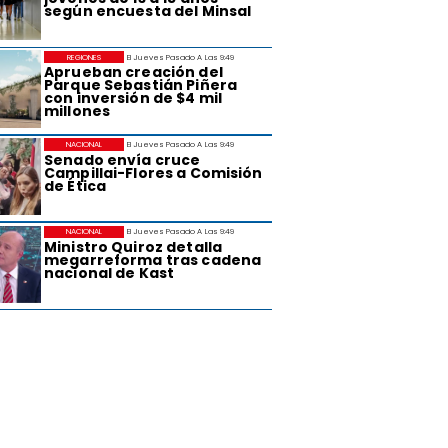
según encuesta del Minsal
REGIONES
El Jueves Pasado A Las 9:49
Aprueban creación del
Parque Sebastián Piñera
con inversión de $4 mil
millones
NACIONAL
El Jueves Pasado A Las 9:49
Senado envía cruce
Campillai-Flores a Comisión
de Ética
NACIONAL
El Jueves Pasado A Las 9:49
Ministro Quiroz detalla
megarreforma tras cadena
nacional de Kast