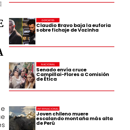
E
DEPORTES
Claudio Bravo baja la euforia
sobre fichaje de Vozinha
A
NACIONAL
Senado envía cruce
Campillai-Flores a Comisión
de Ética
de
INTERNACIONAL
Joven chileno muere
ue
escalando montaña más alta
de Perú
es