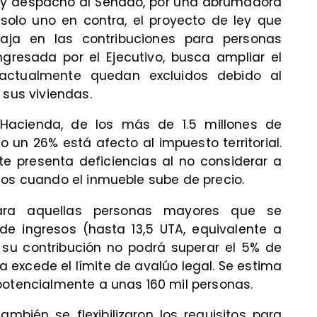
y despachó al Senado, por una abrumadora
solo uno en contra, el proyecto de ley que
baja en las contribuciones para personas
ingresada por el Ejecutivo, busca ampliar el
s actualmente quedan excluidos debido al
 sus viviendas.
 Hacienda, de los más de 1.5 millones de
o un 26% está afecto al impuesto territorial.
te presenta deficiencias al no considerar a
ios cuando el inmueble sube de precio.
ara aquellas personas mayores que se
de ingresos (hasta 13,5 UTA, equivalente a
e su contribución no podrá superar el 5% de
da excede el límite de avalúo legal. Se estima
potencialmente a unas 160 mil personas.
mbién se flexibilizaron los requisitos para