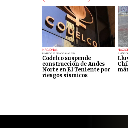
NACIONAL
NACIO
EL MIÉRCOLES PASADO A LAS 9:35
EL MIÉRCO
Codelco suspende
Llu
construcción de Andes
Chi
Norte en El Teniente por
máx
riesgos sísmicos