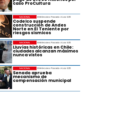
caso ProCultura
NACIONAL
El Miércoles Pasado A Las 9:35
Codelco suspende
construcción de Andes
Norte en El Teniente por
riesgos sísmicos
NACIONAL
El Miércoles Pasado A Las 9:35
Lluvias históricas en Chile:
ciudades alcanzan máximos
nunca vistos
NACIONAL
El Miércoles Pasado A Las 9:35
Senado aprueba
mecanismo de
compensación municipal