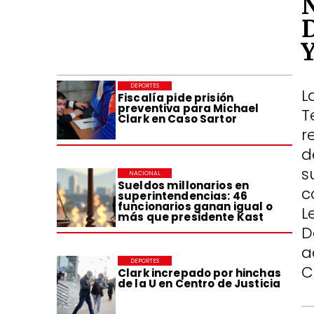
DEPORTES
L
Fiscalía pide prisión
preventiva para Michael
T
Clark en Caso Sartor
r
d
s
NACIONAL
Sueldos millonarios en
c
superintendencias: 46
funcionarios ganan igual o
L
más que presidente Kast
D
a
DEPORTES
C
Clark increpado por hinchas
de la U en Centro de Justicia