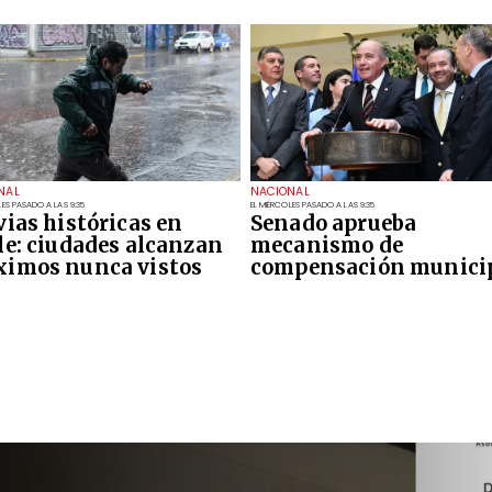
NAL
NACIONAL
LES PASADO A LAS 9:35
EL MIÉRCOLES PASADO A LAS 9:35
vias históricas en
Senado aprueba
le: ciudades alcanzan
mecanismo de
imos nunca vistos
compensación munici