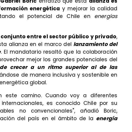
e
Gabriel Boric
enfatizó que esta
alianza es
formación energética
y mejorar la calidad
ltando el potencial de Chile en
energías
 conjunto entre el sector público y privado
,
ta alianza en el marco del
lanzamiento del
e
. El mandatario resaltó que la colaboración
rovechar mejor los grandes potenciales del
de crecer a un ritmo superior al de las
llándose de manera inclusiva y sostenible en
energética global.
en este camino. Cuando voy a diferentes
internacionales, es conocido Chile por su
ables no convencionales", añadió Boric,
utación del país en el ámbito de la
energía