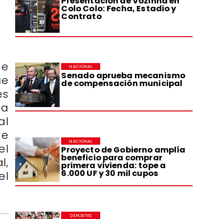
Presentación de Vozinha en
Colo Colo: Fecha, Estadio y
Contrato
de
NACIONAL
Senado aprueba mecanismo
ue
de compensación municipal
es
ta
al
de
NACIONAL
el
Proyecto de Gobierno amplía
beneficio para comprar
l,
primera vivienda: tope a
6.000 UF y 30 mil cupos
el
DEPORTES