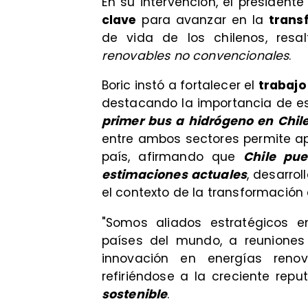
En su intervención, el president
clave
para avanzar en la
trans
de vida de los chilenos, resa
renovables no convencionales
.
Boric instó a fortalecer el
trabajo
destacando la importancia de es
primer bus a hidrógeno en Chil
entre ambos sectores permite ap
país, afirmando que
Chile pue
estimaciones actuales
, desarro
el contexto de la transformación 
"Somos aliados estratégicos 
países del mundo, a reuniones 
innovación en energías renov
refiriéndose a la creciente rep
sostenible
.