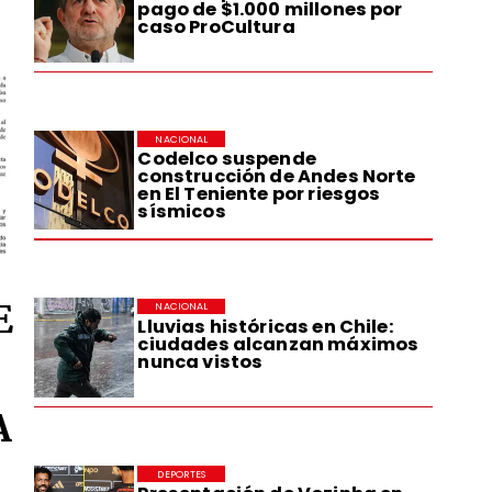
pago de $1.000 millones por
caso ProCultura
NACIONAL
Codelco suspende
construcción de Andes Norte
en El Teniente por riesgos
sísmicos
E
NACIONAL
Lluvias históricas en Chile:
ciudades alcanzan máximos
nunca vistos
A
DEPORTES