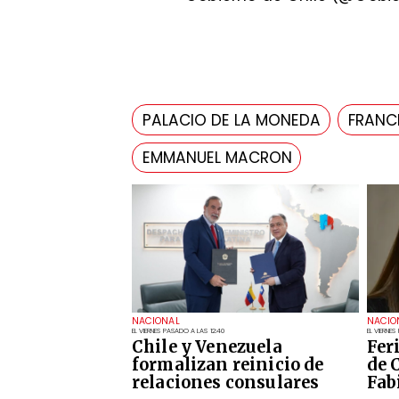
PALACIO DE LA MONEDA
FRANC
EMMANUEL MACRON
NACIONAL
NACIO
EL VIERNES PASADO A LAS 12:40
EL VIERNES
Chile y Venezuela
Fer
formalizan reinicio de
de 
relaciones consulares
Fab