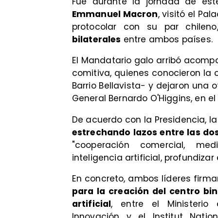
Fue durante la jornada de este
Emmanuel Macron
, visitó el P
protocolar con su par chilen
bilaterales
entre ambos países.
​El Mandatario galo arribó acomp
comitiva, quienes conocieron la 
Barrio Bellavista- y dejaron una 
General Bernardo O'Higgins, en el
De acuerdo con la Presidencia, la
estrechando lazos entre las do
"cooperación comercial, med
inteligencia artificial, profundizar
En concreto, ambos líderes firm
para la creación del centro bi
artificial
, entre el Ministerio
Innovación y el Institut Nati