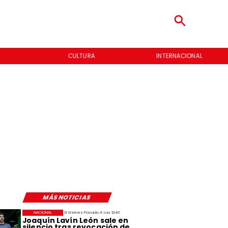
CULTURA
INTERNACIONAL
MÁS NOTICIAS
NACIONAL
El Viernes Pasado A Las 12:40
Joaquín Lavín León sale en
silencio tras revocación de