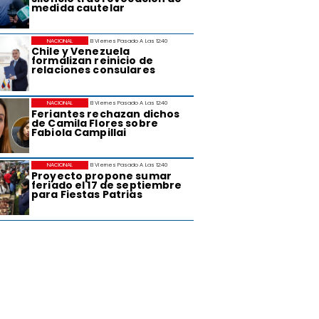
medida cautelar
NACIONAL
El Viernes Pasado A Las 12:40
Chile y Venezuela
formalizan reinicio de
relaciones consulares
NACIONAL
El Viernes Pasado A Las 12:40
Feriantes rechazan dichos
de Camila Flores sobre
Fabiola Campillai
NACIONAL
El Viernes Pasado A Las 12:40
Proyecto propone sumar
feriado el 17 de septiembre
para Fiestas Patrias