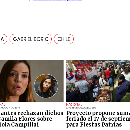
IA
GABRIEL BORIC
CHILE
NAL
NACIONAL
 PASADO A LAS 12:40
EL VIERNES PASADO A LAS 12:40
iantes rechazan dichos
Proyecto propone sum
Camila Flores sobre
feriado el 17 de septie
iola Campillai
para Fiestas Patrias