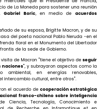
 miércoles que el Presidente de Francia,
alacio de La Moneda para sostener una reunión
o,
Gabriel Boric
, en medio de
acuerdos
añado de su esposa, Brigitte Macron, y de su
casa del poeta nacional Pablo Neruda -en el
ofrenda floral en el Monumento del Libertador
 frontis de la sede de Gobierno.
 visita de Macron "tiene el objetivo de
seguir
s naciones
", y subrayaron aspectos como la
io ambiental, en energías renovables,
 el intercambio cultural, entre otros".
aron el acuerdo de
cooperación estratégica
nacional franco-chileno sobre inteligencia
 de Ciencia, Tecnología, Conocimiento e
onal de Recherche en Informatique et en