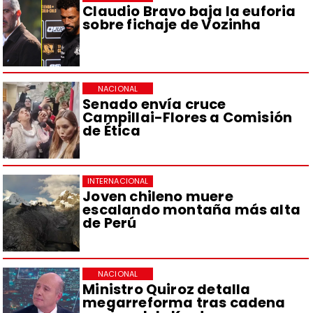
Claudio Bravo baja la euforia
sobre fichaje de Vozinha
NACIONAL
Senado envía cruce
Campillai-Flores a Comisión
de Ética
INTERNACIONAL
Joven chileno muere
escalando montaña más alta
de Perú
NACIONAL
Ministro Quiroz detalla
megarreforma tras cadena