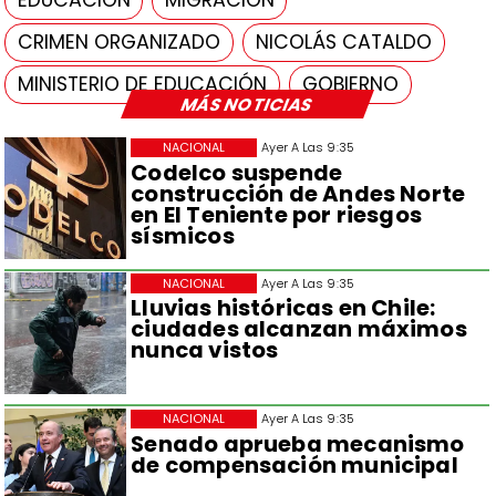
EDUCACIÓN
MIGRACIÓN
CRIMEN ORGANIZADO
NICOLÁS CATALDO
MINISTERIO DE EDUCACIÓN
GOBIERNO
MÁS NOTICIAS
NACIONAL
Ayer A Las 9:35
Codelco suspende
construcción de Andes Norte
en El Teniente por riesgos
sísmicos
NACIONAL
Ayer A Las 9:35
Lluvias históricas en Chile:
ciudades alcanzan máximos
nunca vistos
NACIONAL
Ayer A Las 9:35
Senado aprueba mecanismo
de compensación municipal