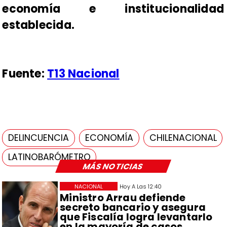
economía e institucionalidad
establecida.
Fuente:
T13 Nacional
DELINCUENCIA
ECONOMÍA
CHILENACIONAL
LATINOBARÓMETRO
MÁS NOTICIAS
NACIONAL
Hoy A Las 12:40
Ministro Arrau defiende
secreto bancario y asegura
que Fiscalía logra levantarlo
en la mayoría de casos