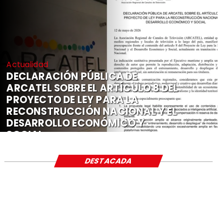
Actualidad
DECLARACIÓN PÚBLICA DE
ARCATEL SOBRE EL ARTÍCULO 8 DEL
PROYECTO DE LEY PARA LA
RECONSTRUCCIÓN NACIONAL Y EL
DESARROLLO ECONÓMICO Y
SOCIAL
DESTACADA