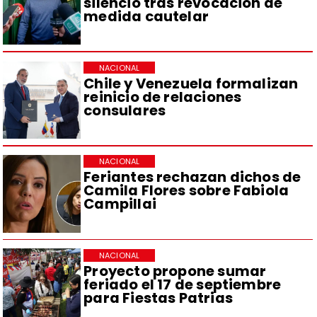
silencio tras revocación de
medida cautelar
NACIONAL
Chile y Venezuela formalizan
reinicio de relaciones
consulares
NACIONAL
Feriantes rechazan dichos de
Camila Flores sobre Fabiola
Campillai
NACIONAL
Proyecto propone sumar
feriado el 17 de septiembre
para Fiestas Patrias