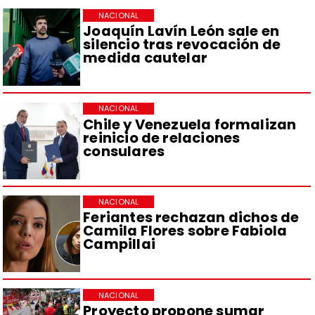
NACIONAL
Joaquín Lavín León sale en
silencio tras revocación de
medida cautelar
NACIONAL
Chile y Venezuela formalizan
reinicio de relaciones
consulares
NACIONAL
Feriantes rechazan dichos de
Camila Flores sobre Fabiola
Campillai
NACIONAL
Proyecto propone sumar