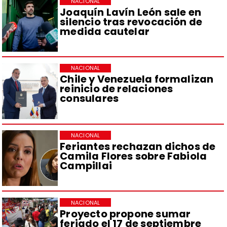
NACIONAL
Joaquín Lavín León sale en
silencio tras revocación de
medida cautelar
NACIONAL
Chile y Venezuela formalizan
reinicio de relaciones
consulares
NACIONAL
Feriantes rechazan dichos de
Camila Flores sobre Fabiola
Campillai
NACIONAL
Proyecto propone sumar
feriado el 17 de septiembre