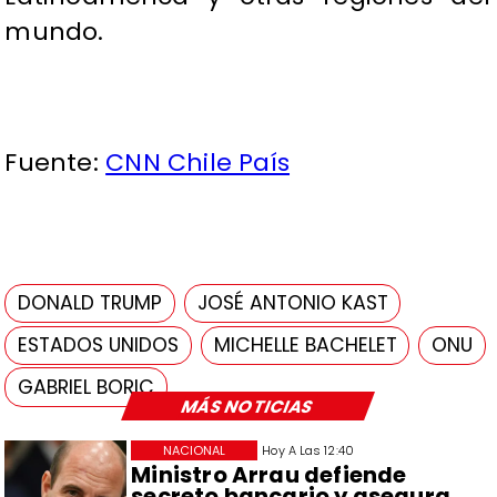
mundo.
Fuente:
CNN Chile País
DONALD TRUMP
JOSÉ ANTONIO KAST
ESTADOS UNIDOS
MICHELLE BACHELET
ONU
GABRIEL BORIC
MÁS NOTICIAS
NACIONAL
Hoy A Las 12:40
Ministro Arrau defiende
secreto bancario y asegura