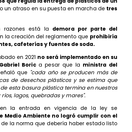
68 que regula la entrega de plásticos de un
o un atraso en su puesta en marcha de
tres
es razones está la
demora por parte del
n la creación del reglamento que
prohibiría
ntes, cafeterías y fuentes de soda.
robado en 2021
no será implementado en su
 Gabriel Boric
a pesar que la
ministra del
eñaló que
"cada año se producen más de
icas de desechos plásticos y se estima que
de esta basura plástica termina en nuestros
 ríos, lagos, quebradas y mares".
n en la entrada en vigencia de la ley se
de Medio Ambiente no logró cumplir con el
de la norma que debería haber estado listo