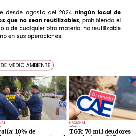
que desde agosto del 2024
ningún local de
s que no sean reutilizables
, prohibiendo el
o o de cualquier otro material no reutilizable
como en sus operaciones.
 DE MEDIO AMBIENTE
NAL
NACIONAL
6
30/07/2026
calía: 10% de
TGR: 70 mil deudores