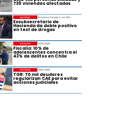
730 viviendas afectadas
NACIONAL
El Viernes Pasado A Las 9:54
Exsubsecretario de
Hacienda da doble positivo
en test de drogas
NACIONAL
30/07/2026
Fiscalía: 10% de
adolescentes concentra el
43% de delitos en Chile
NACIONAL
30/07/2026
TGR: 70 mil deudores
regularizan CAE para evitar
acciones judiciales