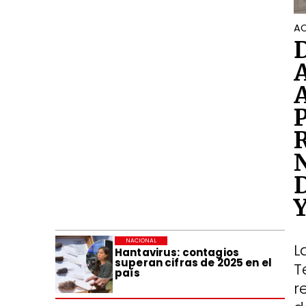
AC
NACIONAL
L
Hantavirus: contagios
superan cifras de 2025 en el
T
país
r