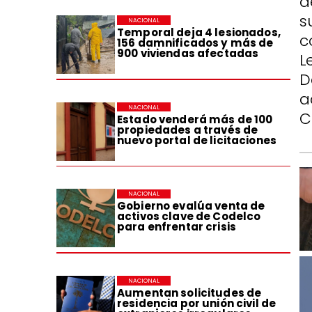
d
s
NACIONAL
Temporal deja 4 lesionados,
c
156 damnificados y más de
900 viviendas afectadas
L
D
a
NACIONAL
C
Estado venderá más de 100
propiedades a través de
nuevo portal de licitaciones
NACIONAL
Gobierno evalúa venta de
activos clave de Codelco
para enfrentar crisis
NACIONAL
Aumentan solicitudes de
residencia por unión civil de