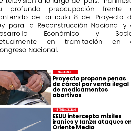
e televisión a lo largo del país, manifies
u profunda preocupación frente 
ontenido del artículo 8 del Proyecto 
ey para la Reconstrucción Nacional y 
esarrollo Económico y Socia
ctualmente en tramitación en 
ongreso Nacional.
NACIONAL
Proyecto propone penas
de cárcel por venta ilegal
de medicamentos
abortivos
INTERNACIONAL
EEUU intercepta misiles
iraníes y lanza ataques e
Oriente Medio