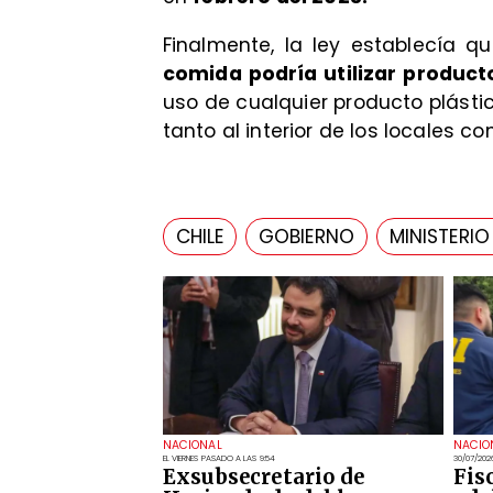
Finalmente, la ley establecía 
comida podría utilizar producto
uso de cualquier producto plástic
tanto al interior de los locales 
CHILE
GOBIERNO
MINISTERIO
NACIONAL
NACIO
EL VIERNES PASADO A LAS 9:54
30/07/202
Exsubsecretario de
Fis