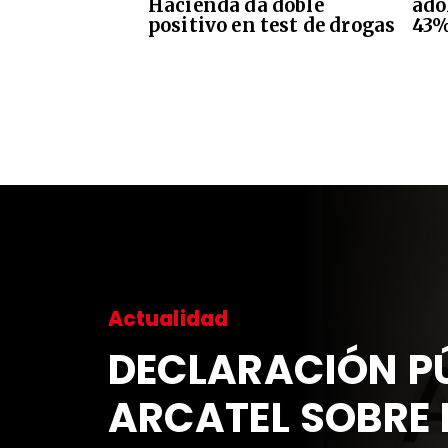
Hacienda da doble
ado
positivo en test de drogas
43%