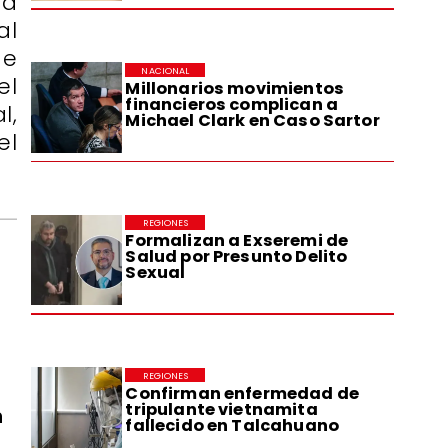
ta
al
de
NACIONAL
el
Millonarios movimientos
financieros complican a
l,
Michael Clark en Caso Sartor
el
REGIONES
Formalizan a Exseremi de
Salud por Presunto Delito
Sexual
REGIONES
Confirman enfermedad de
tripulante vietnamita
n
fallecido en Talcahuano