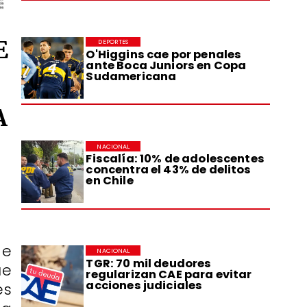
E
DEPORTES
O'Higgins cae por penales
ante Boca Juniors en Copa
Sudamericana
A
NACIONAL
Fiscalía: 10% de adolescentes
concentra el 43% de delitos
en Chile
de
NACIONAL
TGR: 70 mil deudores
ue
regularizan CAE para evitar
acciones judiciales
es