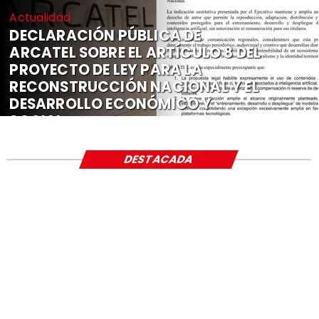
Actualidad
DECLARACIÓN PÚBLICA DE
ARCATEL SOBRE EL ARTÍCULO 8 DEL
PROYECTO DE LEY PARA LA
RECONSTRUCCIÓN NACIONAL Y EL
DESARROLLO ECONÓMICO Y
SOCIAL
DESTACADA