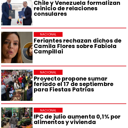
Chile y Venezuela formalizan
reinicio de relaciones
consulares
NACIONAL
Feriantes rechazan dichos de
Camila Flores sobre Fabiola
Campillai
NACIONAL
Proyecto propone sumar
feriado el 17 de septiembre
para Fiestas Patrias
NACIONAL
IPC de julio aumenta 0,1% por
alimentos y vivienda