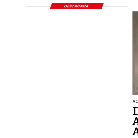
ECONÓMICO Y S
DESTACADA
AC