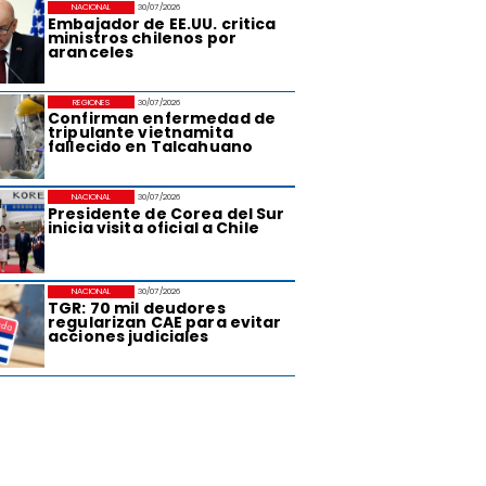
NACIONAL
30/07/2026
Embajador de EE.UU. critica
ministros chilenos por
aranceles
REGIONES
30/07/2026
Confirman enfermedad de
tripulante vietnamita
fallecido en Talcahuano
NACIONAL
30/07/2026
Presidente de Corea del Sur
inicia visita oficial a Chile
NACIONAL
30/07/2026
TGR: 70 mil deudores
regularizan CAE para evitar
acciones judiciales