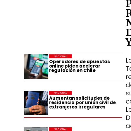
NACIONAL
L
Operadores de apuestas
online piden acelerar
T
regulación en Chile
r
d
s
NACIONAL
Aumentan solicitudes de
c
residencia por unión civil de
extranjeros irregulares
L
D
a
NACIONAL