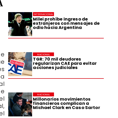
A
INTERNACIONAL
Milei prohíbe ingreso de
extranjeros con mensajes de
odio hacia Argentina
de
NACIONAL
TGR: 70 mil deudores
ue
regularizan CAE para evitar
acciones judiciales
es
ta
al
de
NACIONAL
el
Millonarios movimientos
financieros complican a
l,
Michael Clark en Caso Sartor
el