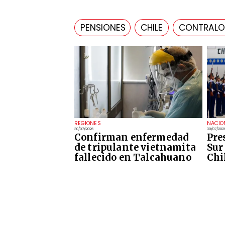
PENSIONES
CHILE
CONTRALO
REGIONES
NACIO
30/07/2026
30/07/202
Confirman enfermedad
Pre
de tripulante vietnamita
Sur 
fallecido en Talcahuano
Chi