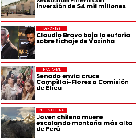
Sebastián Piñera con
inversión de $4 mil millones
DEPORTES
Claudio Bravo baja la euforia
sobre fichaje de Vozinha
NACIONAL
Senado envía cruce
Campillai-Flores a Comisión
de Ética
INTERNACIONAL
Joven chileno muere
escalando montaña más alta
de Perú