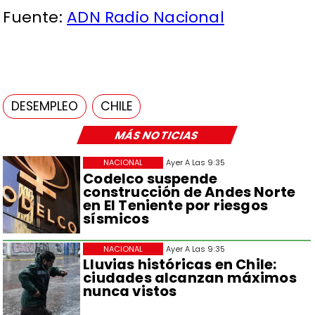
Fuente:
ADN Radio Nacional
DESEMPLEO
CHILE
MÁS NOTICIAS
NACIONAL
Ayer A Las 9:35
Codelco suspende
construcción de Andes Norte
en El Teniente por riesgos
sísmicos
NACIONAL
Ayer A Las 9:35
Lluvias históricas en Chile:
ciudades alcanzan máximos
nunca vistos