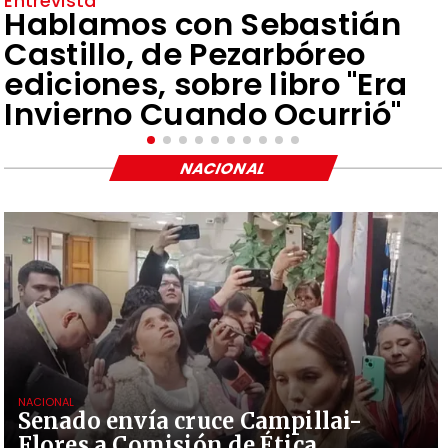
Entrevista
Hablamos con Sebastián
Castillo, de Pezarbóreo
ediciones, sobre libro "Era
Invierno Cuando Ocurrió"
NACIONAL
NACIONAL
Senado envía cruce Campillai-
Flores a Comisión de Ética