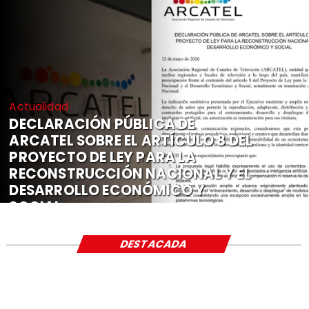
Actualidad
DECLARACIÓN PÚBLICA DE
ARCATEL SOBRE EL ARTÍCULO 8 DEL
PROYECTO DE LEY PARA LA
RECONSTRUCCIÓN NACIONAL Y EL
DESARROLLO ECONÓMICO Y
SOCIAL
DESTACADA