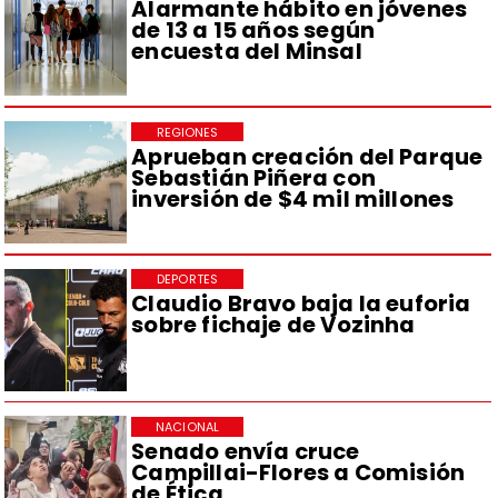
Alarmante hábito en jóvenes
de 13 a 15 años según
encuesta del Minsal
REGIONES
Aprueban creación del Parque
Sebastián Piñera con
inversión de $4 mil millones
DEPORTES
Claudio Bravo baja la euforia
sobre fichaje de Vozinha
NACIONAL
Senado envía cruce
Campillai-Flores a Comisión
de Ética