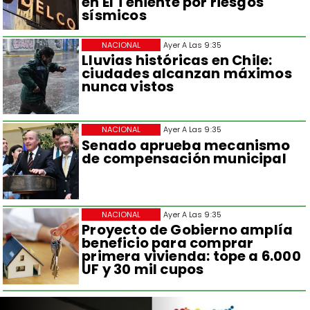
en El Teniente por riesgos
sísmicos
NACIONAL
Ayer A Las 9:35
Lluvias históricas en Chile:
ciudades alcanzan máximos
nunca vistos
NACIONAL
Ayer A Las 9:35
Senado aprueba mecanismo
de compensación municipal
NACIONAL
Ayer A Las 9:35
Proyecto de Gobierno amplía
beneficio para comprar
primera vivienda: tope a 6.000
UF y 30 mil cupos